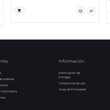

favorite_border

enta
Información
a
Información de
Entrega
 de órdenes
Condiciones de uso
ciones
Aviso de Privacidad
 Contraseña
anos