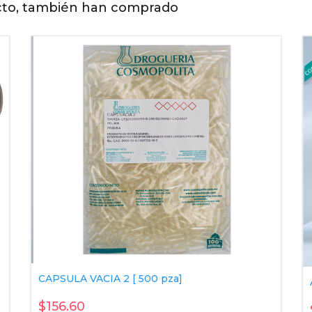
cto, también han comprado
CAPSULA VACIA 2 [ 500 pza]
$156.60