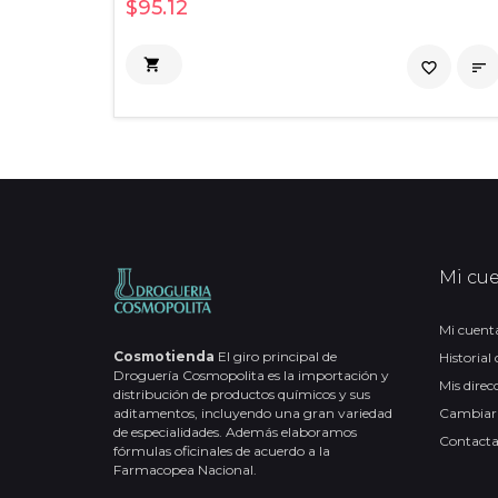
$95.12

favorite_border

Mi cu
Mi cuent
Cosmotienda
El giro principal de
Historial
Droguería Cosmopolita es la importación y
Mis direc
distribución de productos químicos y sus
aditamentos, incluyendo una gran variedad
Cambiar
de especialidades. Además elaboramos
Contact
fórmulas oficinales de acuerdo a la
Farmacopea Nacional.