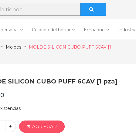
 personal
Cuidado del hogar
Empaque
Industria
Moldes
MOLDE SILICON CUBO PUFF 6CAV [1
E SILICON CUBO PUFF 6CAV [1 pza]
90
xistencias
+
AGREGAR
shopping_cart