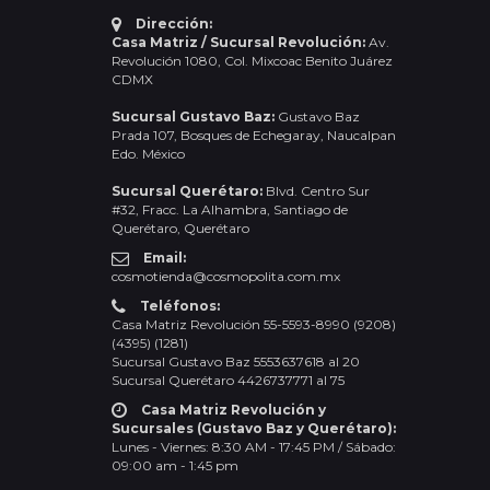
Dirección:
Casa Matriz / Sucursal Revolución:
Av.
Revolución 1080, Col. Mixcoac Benito Juárez
CDMX
Sucursal Gustavo Baz:
Gustavo Baz
Prada 107, Bosques de Echegaray, Naucalpan
Edo. México
Sucursal Querétaro:
Blvd. Centro Sur
#32, Fracc. La Alhambra, Santiago de
Querétaro, Querétaro
Email:
cosmotienda@cosmopolita.com.mx
Teléfonos:
Casa Matriz Revolución 55-5593-8990 (9208)
(4395) (1281)
Sucursal Gustavo Baz 5553637618 al 20
Sucursal Querétaro 4426737771 al 75
Casa Matriz Revolución y
Sucursales (Gustavo Baz y Querétaro):
Lunes - Viernes: 8:30 AM - 17:45 PM / Sábado:
09:00 am - 1:45 pm