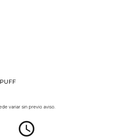
 PUFF
de variar sin previo aviso.
access_time