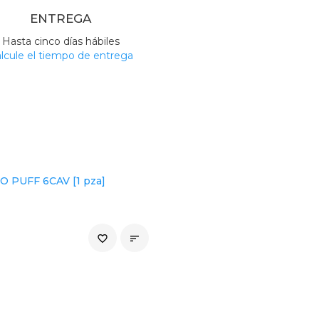
ENTREGA
Hasta cinco días hábiles
lcule el tiempo de entrega
 PUFF 6CAV [1 pza]
favorite_border
