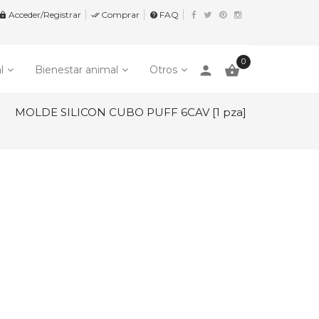
Acceder/Registrar
Comprar
FAQ


help
0
person

l
Bienestar animal
Otros
MOLDE SILICON CUBO PUFF 6CAV [1 pza]