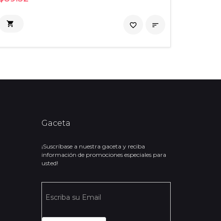


favorite_border

Gaceta
¡Suscríbase a nuestra gaceta y reciba
información de promociones especiales para
usted!