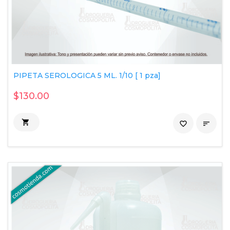
PIPETA SEROLOGICA 5 ML. 1/10 [ 1 pza]
$130.00

favorite_border
