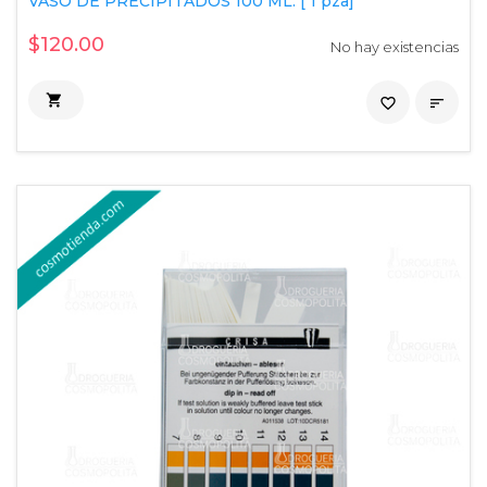
VASO DE PRECIPITADOS 100 ML. [ 1 pza]
$120.00
No hay existencias

favorite_border
