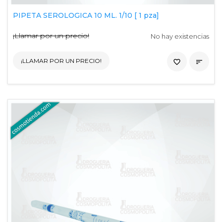
PIPETA SEROLOGICA 10 ML. 1/10 [ 1 pza]
¡Llamar por un precio!
No hay existencias
¡LLAMAR POR UN PRECIO!
favorite_border
