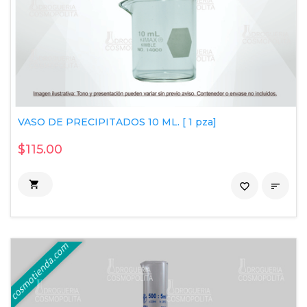
VASO DE PRECIPITADOS 10 ML. [ 1 pza]
$115.00

favorite_border
