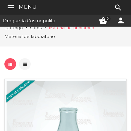

MENU


0
Droguería Cosmopolita
Catálogo
Otros
Material de laboratorio
Material de laboratorio