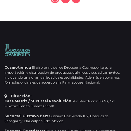
Cosmotienda
El giro principal de Droguería Cosmopolita es la
importación y distribución de productos químicos y sus aditamentos,
incluyendo una gran variedad de especialidades. Además elaboramos
fórmulas oficinales de acuerdo a la Farmacopea Nacional.
Dirección:
Casa Matriz / Sucursal Revolución:
Av. Revolución 1080, Col.
Mixcoac Benito Juárez CDMX
Sucursal Gustavo Baz:
Gustavo Baz Prada 107, Bosques de
Echegaray, Naucalpan Edo. México
Sucursal Querétaro:
Blvd. Centro Sur #32, Fracc. La Alhambra,