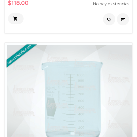
$118.00
No hay existencias

favorite_border
