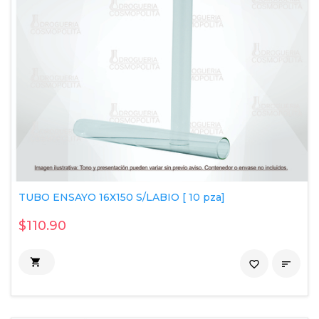
TUBO ENSAYO 16X150 S/LABIO [ 10 pza]
$110.90

favorite_border
