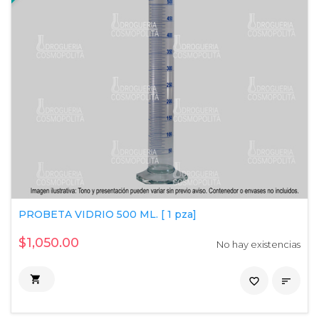
PROBETA VIDRIO 500 ML. [ 1 pza]
$1,050.00
No hay existencias

favorite_border
