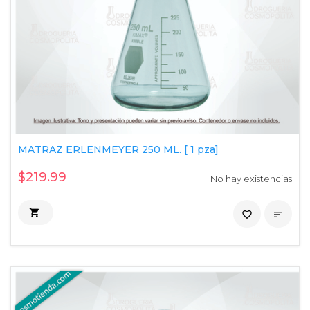
MATRAZ ERLENMEYER 250 ML. [ 1 pza]
$219.99
No hay existencias

favorite_border
