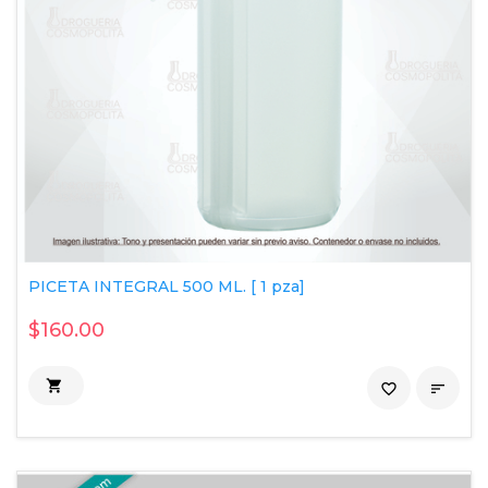
PICETA INTEGRAL 500 ML. [ 1 pza]
$160.00

favorite_border
