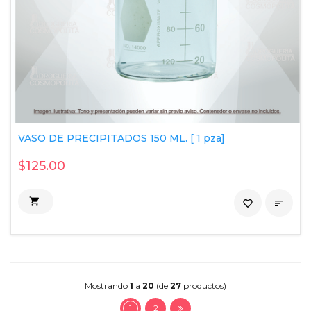
VASO DE PRECIPITADOS 150 ML. [ 1 pza]
$125.00

favorite_border

Mostrando
1
a
20
(de
27
productos)
1
2