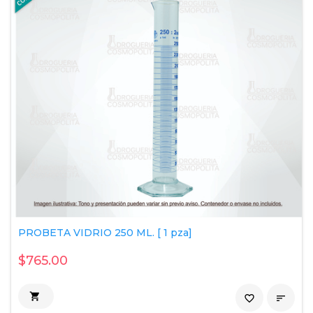
PROBETA VIDRIO 250 ML. [ 1 pza]
$765.00

favorite_border
