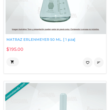
MATRAZ ERLENMEYER 50 ML. [ 1 pza]
$195.00

favorite_border
