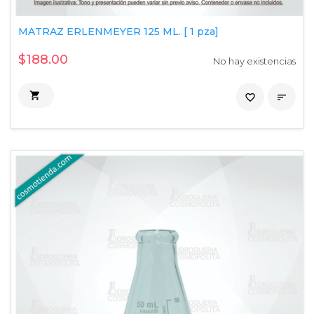
MATRAZ ERLENMEYER 125 ML. [ 1 pza]
$188.00
No hay existencias

favorite_border
