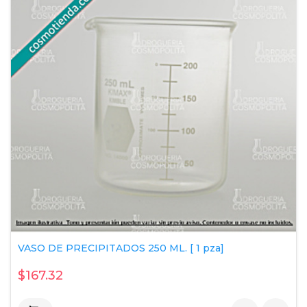
VASO DE PRECIPITADOS 250 ML. [ 1 pza]
$167.32