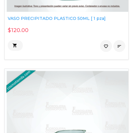
VASO PRECIPITADO PLASTICO 50ML [ 1 pza]
$120.00

favorite_border
