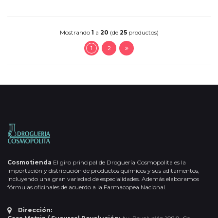
Mostrando
1
a
20
(de
25
productos)
1
2
Cosmotienda
El giro principal de Droguería Cosmopolita es la
importación y distribución de productos químicos y sus aditamentos,
incluyendo una gran variedad de especialidades. Además elaboramos
fórmulas oficinales de acuerdo a la Farmacopea Nacional.
Dirección: