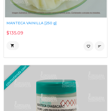
MANTECA VAINILLA [250 g]
$135.09

favorite_border
