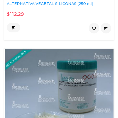
ALTERNATIVA VEGETAL SILICONAS [250 ml]
$112.29

favorite_border
