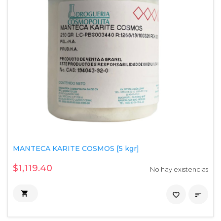
MANTECA KARITE COSMOS [5 kgr]
$1,119.40
No hay existencias

favorite_border
