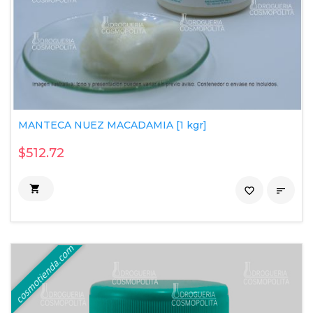
MANTECA NUEZ MACADAMIA [1 kgr]
$512.72

favorite_border
