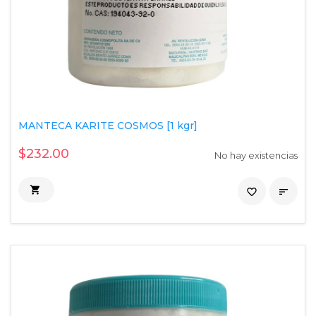
MANTECA KARITE COSMOS [1 kgr]
$232.00
No hay existencias

favorite_border
