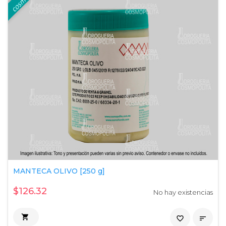
MANTECA OLIVO [250 g]
$126.32
No hay existencias

favorite_border
