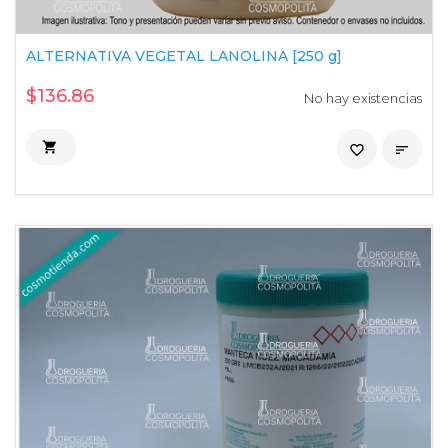
ALTERNATIVA VEGETAL LANOLINA [250 g]
$136.86
No hay existencias

favorite_border
