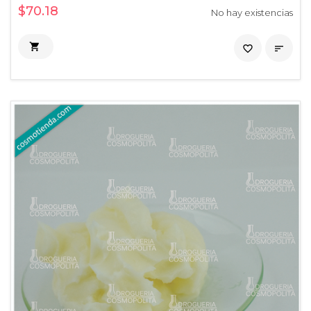
$70.18
No hay existencias

favorite_border
