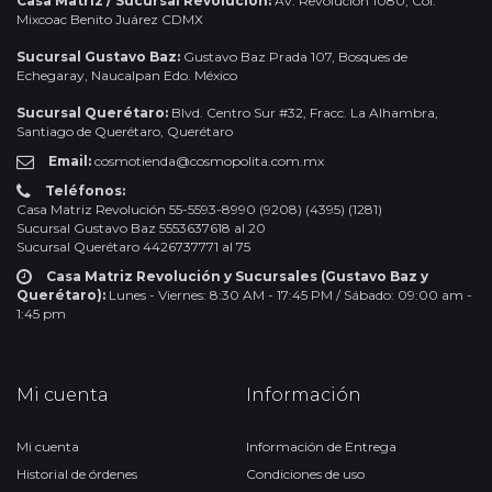
Casa Matriz / Sucursal Revolución:
Av. Revolución 1080, Col.
Mixcoac Benito Juárez CDMX
Sucursal Gustavo Baz:
Gustavo Baz Prada 107, Bosques de
Echegaray, Naucalpan Edo. México
Sucursal Querétaro:
Blvd. Centro Sur #32, Fracc. La Alhambra,
Santiago de Querétaro, Querétaro
Email:
cosmotienda@cosmopolita.com.mx
Teléfonos:
Casa Matriz Revolución 55-5593-8990 (9208) (4395) (1281)
Sucursal Gustavo Baz 5553637618 al 20
Sucursal Querétaro 4426737771 al 75
Casa Matriz Revolución y Sucursales (Gustavo Baz y
Querétaro):
Lunes - Viernes: 8:30 AM - 17:45 PM / Sábado: 09:00 am -
1:45 pm
Mi cuenta
Información
Mi cuenta
Información de Entrega
Historial de órdenes
Condiciones de uso