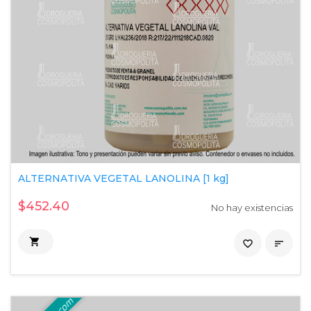
ALTERNATIVA VEGETAL LANOLINA [1 kg]
$452.40
No hay existencias

favorite_border
