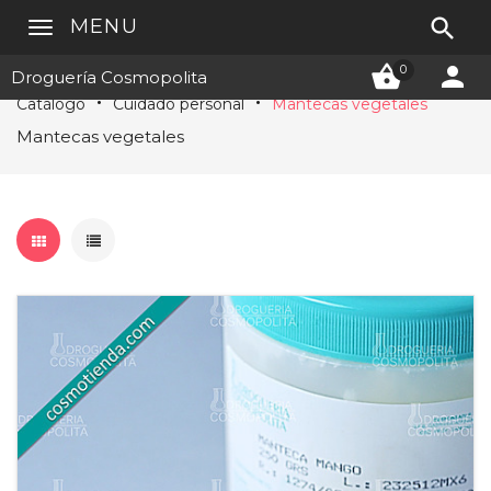

MENU


0
Droguería Cosmopolita
Catálogo
Cuidado personal
Mantecas vegetales
Mantecas vegetales