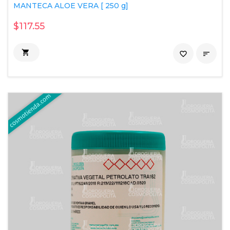
MANTECA ALOE VERA [ 250 g]
$117.55

favorite_border
