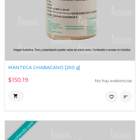
MANTECA CHABACANO [250 g]
$150.19
No hay existencias

favorite_border
