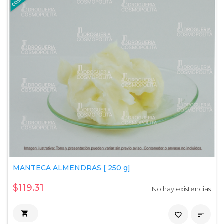
MANTECA ALMENDRAS [ 250 g]
$119.31
No hay existencias

favorite_border
