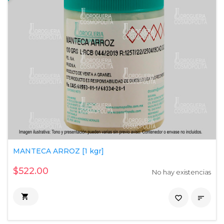
MANTECA ARROZ [1 kgr]
$522.00
No hay existencias

favorite_border
