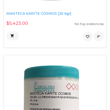
MANTECA KARITE COSMOS [25 kgr]
$5,423.00
No hay existencias

favorite_border
