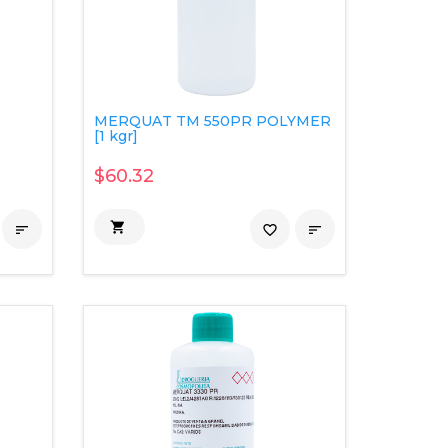
MERQUAT TM 550PR POLYMER
[1 kgr]
$60.32


favorite_border
