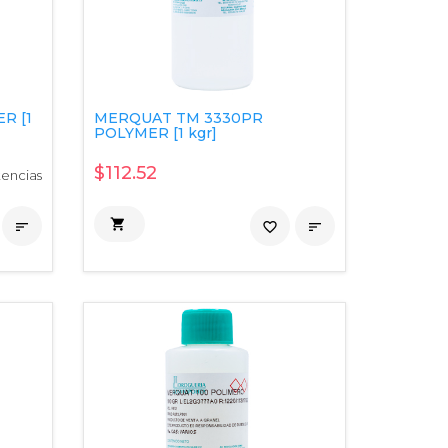
R [1
MERQUAT TM 3330PR
POLYMER [1 kgr]
$112.52
tencias


favorite_border
