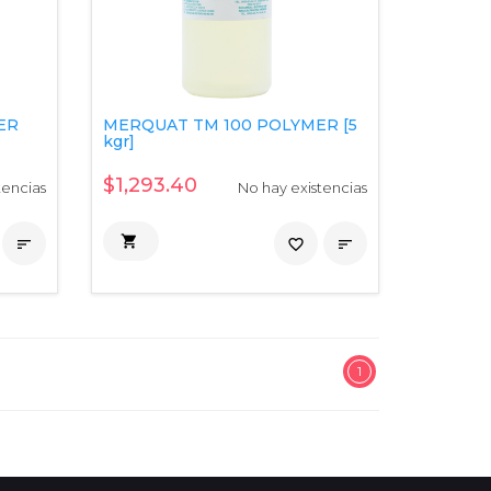
ER
MERQUAT TM 100 POLYMER [5
kgr]
$1,293.40
tencias
No hay existencias


favorite_border

1