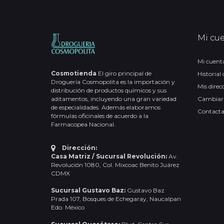
Mi cu
Mi cuent
Cosmotienda
El giro principal de
Historial
Droguería Cosmopolita es la importación y
Mis direc
distribución de productos químicos y sus
aditamentos, incluyendo una gran variedad
Cambiar
de especialidades. Además elaboramos
Contact
fórmulas oficinales de acuerdo a la
Farmacopea Nacional.
Dirección:
Casa Matriz / Sucursal Revolución:
Av.
Revolución 1080, Col. Mixcoac Benito Juárez
CDMX
Sucursal Gustavo Baz:
Gustavo Baz
Prada 107, Bosques de Echegaray, Naucalpan
Edo. México