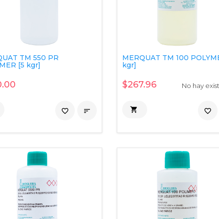
UAT TM 550 PR
MERQUAT TM 100 POLYME
ER [5 kgr]
kgr]
.00
$267.96
No hay exis

favorite_border

favorite_border