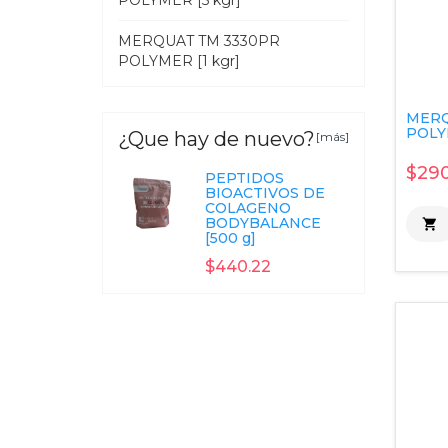
POLYMER [5 kgr]
MERQUAT TM 3330PR
POLYMER [1 kgr]
MERQ
POLYM
¿Que hay de nuevo?
[más]
$290
PEPTIDOS
BIOACTIVOS DE
COLAGENO
BODYBALANCE

[500 g]
$440.22