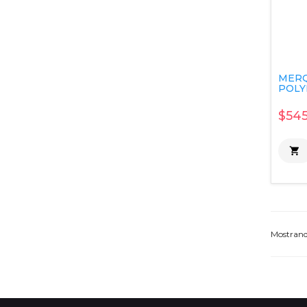
MERQ
POLYM
$545

Mostran