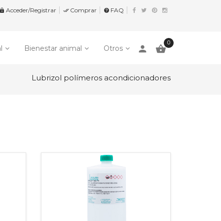
Acceder/Registrar
Comprar
FAQ


help
0
person

l
Bienestar animal
Otros
Lubrizol polímeros acondicionadores