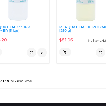
UAT TM 3330PR
MERQUAT TM 100 POLYM
ER [5 kgr]
[250 g]
.20
$81.06
No hay exis

favorite_border

favorite_border
do
1
a
9
(de
9
productos)