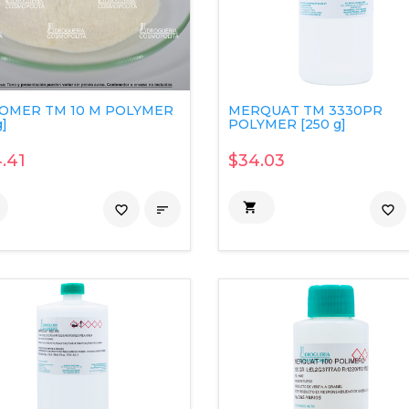
OMER TM 10 M POLYMER
MERQUAT TM 3330PR
g]
POLYMER [250 g]
.41
$34.03

favorite_border

favorite_border