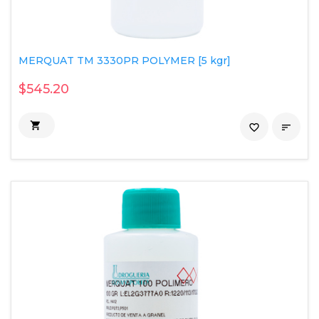
MERQUAT TM 3330PR POLYMER [5 kgr]
$545.20

favorite_border
