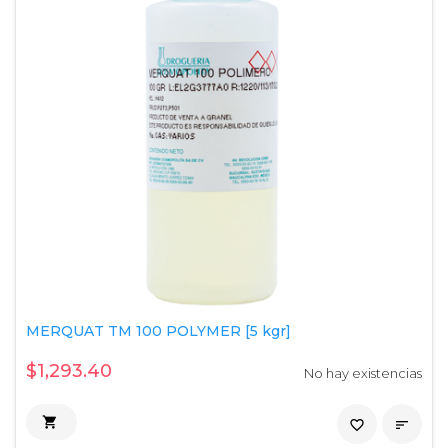
MERQUAT TM 100 POLYMER [5 kgr]
$1,293.40
No hay existencias

favorite_border
