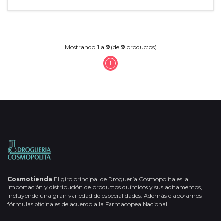
Mostrando
1
a
9
(de
9
productos)
1
Cosmotienda
El giro principal de Droguería Cosmopolita es la
importación y distribución de productos químicos y sus aditamentos,
incluyendo una gran variedad de especialidades. Además elaboramos
fórmulas oficinales de acuerdo a la Farmacopea Nacional.