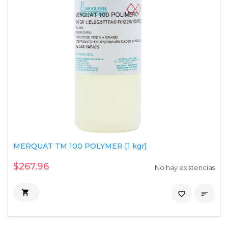
MERQUAT TM 100 POLYMER [1 kgr]
$267.96
No hay existencias

favorite_border
