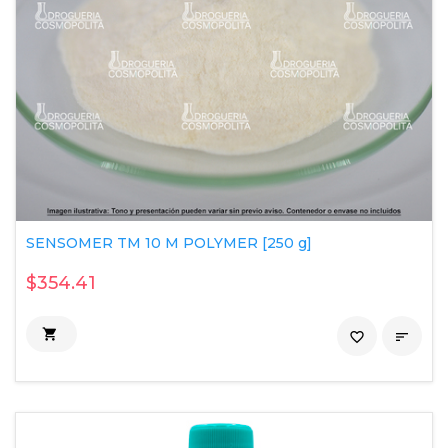
SENSOMER TM 10 M POLYMER [250 g]
$354.41

favorite_border
