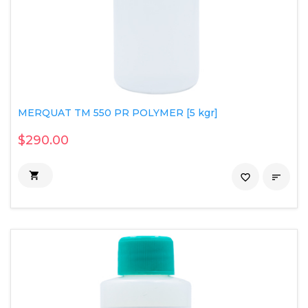
MERQUAT TM 550 PR POLYMER [5 kgr]
$290.00

favorite_border
