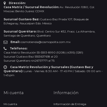
Dirección:
Casa Matriz / Sucursal Revolución:
Av. Revolución 1080, Col.
Mixcoac Benito Juárez CDMX
Sucursal Gustavo Baz:
Gustavo Baz Prada 107, Bosques de
Echegaray, Naucalpan Edo. México
Sucursal Querétaro:
Blvd. Centro Sur #32, Fracc. La Alhambra,
Santiago de Querétaro, Querétaro
Email:
cosmotienda@cosmopolita.com.mx
Teléfonos:
Casa Matriz Revolución 55-5593-8990 (9208) (4395) (1281)
Sucursal Gustavo Baz 5553637618 al 20
Sucursal Querétaro 4426737771 al 75
Casa Matriz Revolución y Sucursales (Gustavo Baz y
Querétaro):
Lunes - Viernes: 8:30 AM - 17:45 PM / Sábado: 09:00 am -
1:45 pm
Mi cuenta
Información
Mi cuenta
Información de Entrega