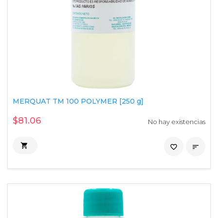
MERQUAT TM 100 POLYMER [250 g]
$81.06
No hay existencias

favorite_border
