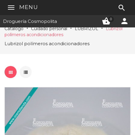

MENU


0
Droguería Cosmopolita
Catálogo
Cuidado personal
LUBRIZOL
Lubrizol
polímeros acondicionadores
Lubrizol polímeros acondicionadores