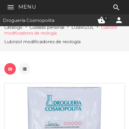

MENU


0
Droguería Cosmopolita
Catálogo
Cuidado personal
LUBRIZOL
Lubrizol
modificadores de reología
Lubrizol modificadores de reología