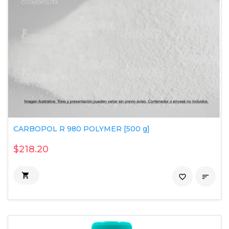
CARBOPOL R 980 POLYMER [500 g]
$218.20

favorite_border
