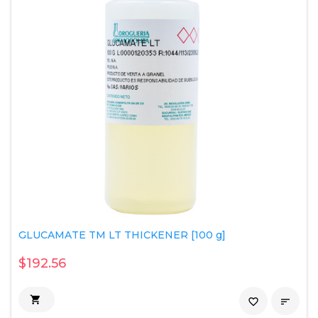
GLUCAMATE TM LT THICKENER [100 g]
$192.56

favorite_border
