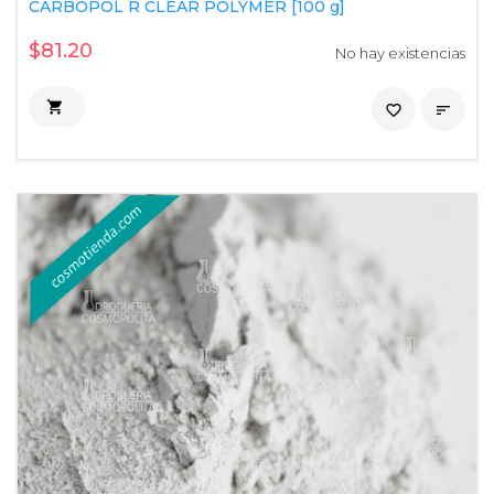
CARBOPOL R CLEAR POLYMER [100 g]
$81.20
No hay existencias

favorite_border
