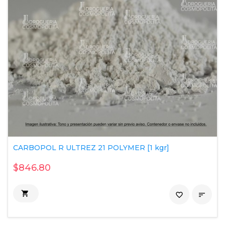
CARBOPOL R ULTREZ 21 POLYMER [1 kgr]
$846.80

favorite_border
