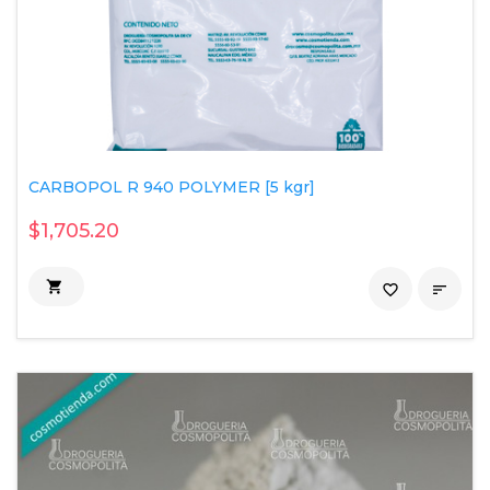
CARBOPOL R 940 POLYMER [5 kgr]
$1,705.20

favorite_border
