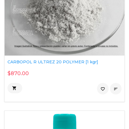
CARBOPOL R ULTREZ 20 POLYMER [1 kgr]
$870.00

favorite_border
