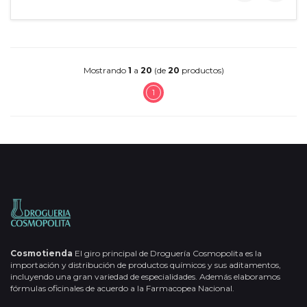
Mostrando
1
a
20
(de
20
productos)
1
Cosmotienda
El giro principal de Droguería Cosmopolita es la
importación y distribución de productos químicos y sus aditamentos,
incluyendo una gran variedad de especialidades. Además elaboramos
fórmulas oficinales de acuerdo a la Farmacopea Nacional.