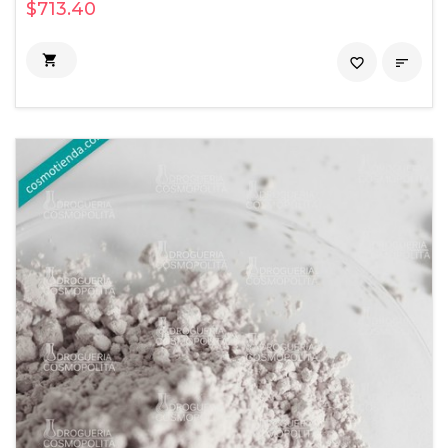
$713.40

favorite_border
