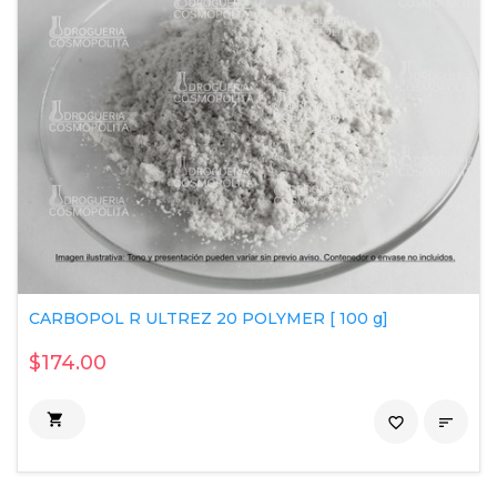
CARBOPOL R ULTREZ 20 POLYMER [ 100 g]
$174.00

favorite_border
