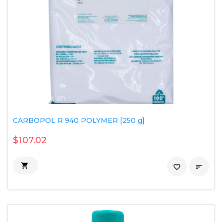
CARBOPOL R 940 POLYMER [250 g]
$107.02

favorite_border
