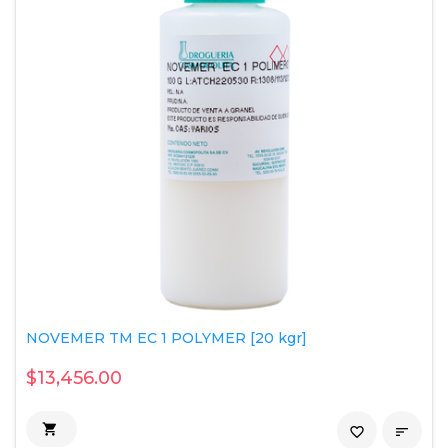
NOVEMER TM EC 1 POLYMER [20 kgr]
$13,456.00

favorite_border
