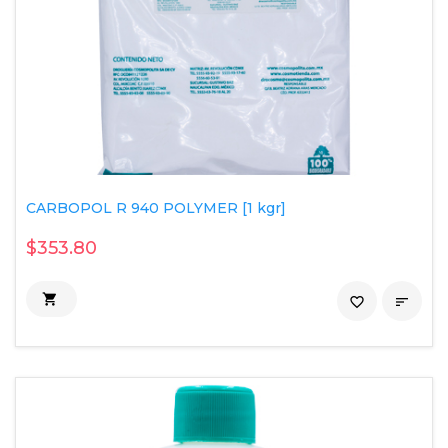
CARBOPOL R 940 POLYMER [1 kgr]
$353.80

favorite_border
