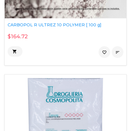
CARBOPOL R ULTREZ 10 POLYMER [ 100 g]
$164.72

favorite_border
