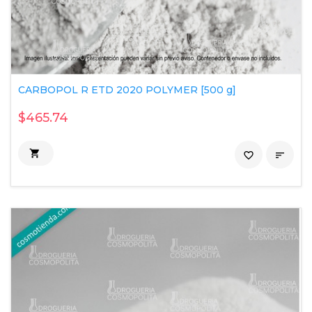
CARBOPOL R ETD 2020 POLYMER [500 g]
$465.74

favorite_border
