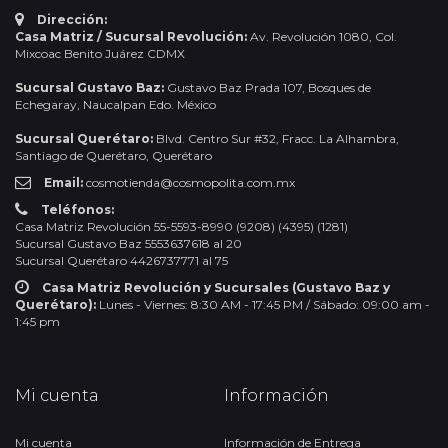
Dirección:
Casa Matriz / Sucursal Revolución:
Av. Revolución 1080, Col.
Mixcoac Benito Juárez CDMX
Sucursal Gustavo Baz:
Gustavo Baz Prada 107, Bosques de
Echegaray, Naucalpan Edo. México
Sucursal Querétaro:
Blvd. Centro Sur #32, Fracc. La Alhambra,
Santiago de Querétaro, Querétaro
Email:
cosmotienda@cosmopolita.com.mx
Teléfonos:
Casa Matriz Revolución 55-5593-8990 (9208) (4395) (1281)
Sucursal Gustavo Baz 5553637618 al 20
Sucursal Querétaro 4426737771 al 75
Casa Matriz Revolución y Sucursales (Gustavo Baz y
Querétaro):
Lunes - Viernes: 8:30 AM - 17:45 PM / Sábado: 09:00 am -
1:45 pm
Mi cuenta
Información
Mi cuenta
Información de Entrega