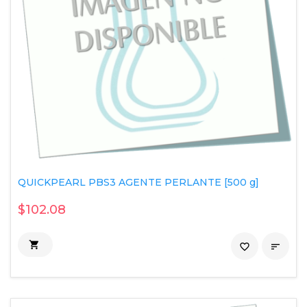
QUICKPEARL PBS3 AGENTE PERLANTE [500 g]
$102.08

favorite_border
