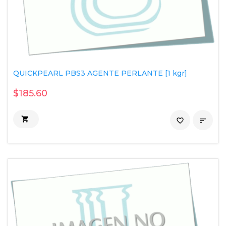
QUICKPEARL PBS3 AGENTE PERLANTE [1 kgr]
$185.60

favorite_border
