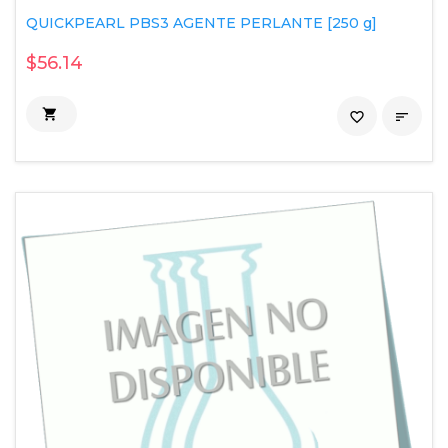
QUICKPEARL PBS3 AGENTE PERLANTE [250 g]
$56.14

favorite_border
