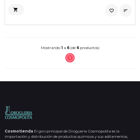

favorite_border

Mostrando
1
a
6
(de
6
productos)
1
Cosmotienda
El giro principal de Droguería Cosmopolita es la
importación y distribución de productos químicos y sus aditamentos,