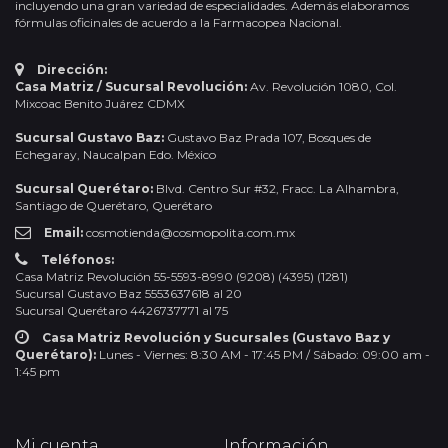
incluyendo una gran variedad de especialidades. Además elaboramos
fórmulas oficinales de acuerdo a la Farmacopea Nacional.
Dirección:
Casa Matriz / Sucursal Revolución:
Av. Revolución 1080, Col.
Mixcoac Benito Juárez CDMX
Sucursal Gustavo Baz:
Gustavo Baz Prada 107, Bosques de
Echegaray, Naucalpan Edo. México
Sucursal Querétaro:
Blvd. Centro Sur #32, Fracc. La Alhambra,
Santiago de Querétaro, Querétaro
Email:
cosmotienda@cosmopolita.com.mx
Teléfonos:
Casa Matriz Revolución 55-5593-8990 (9208) (4395) (1281)
Sucursal Gustavo Baz 5553637618 al 20
Sucursal Querétaro 4426737771 al 75
Casa Matriz Revolución y Sucursales (Gustavo Baz y
Querétaro):
Lunes - Viernes: 8:30 AM - 17:45 PM / Sábado: 09:00 am -
1:45 pm
Mi cuenta
Información