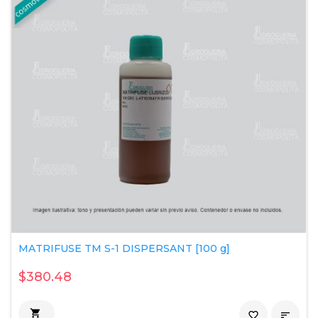
MATRIFUSE TM S-1 DISPERSANT [100 g]
$380.48

favorite_border
