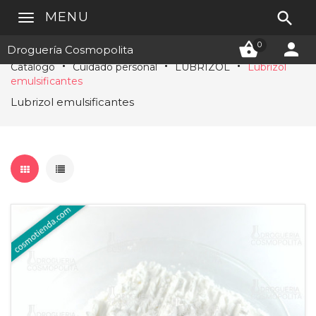

MENU


0
Droguería Cosmopolita
Catálogo
Cuidado personal
LUBRIZOL
Lubrizol
emulsificantes
Lubrizol emulsificantes