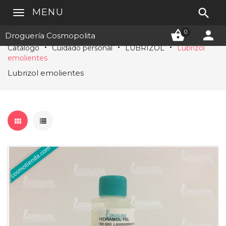

MENU


0
Droguería Cosmopolita
Catálogo
Cuidado personal
LUBRIZOL
Lubrizol
emolientes
Lubrizol emolientes