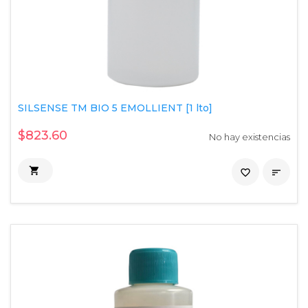
SILSENSE TM BIO 5 EMOLLIENT [1 lto]
$823.60
No hay existencias

favorite_border
