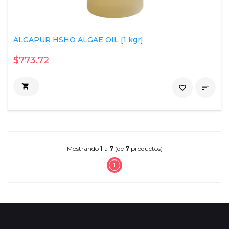
ALGAPUR HSHO ALGAE OIL [1 kgr]
$773.72

favorite_border

Mostrando
1
a
7
(de
7
productos)
1