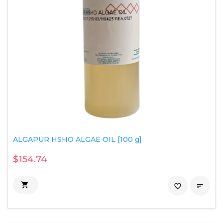
ALGAPUR HSHO ALGAE OIL [100 g]
$154.74

favorite_border
