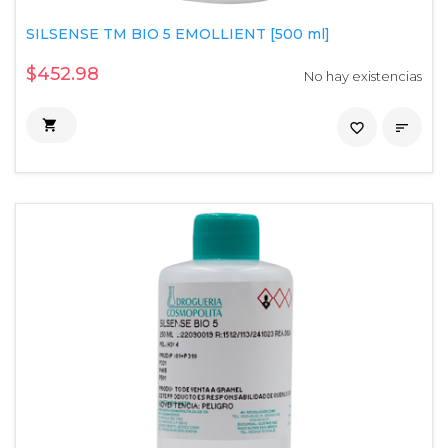
SILSENSE TM BIO 5 EMOLLIENT [500 ml]
$452.98
No hay existencias

favorite_border
