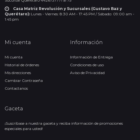
Sucursal Querétaro 4426737771 al 75
Casa Matriz Revolución y Sucursales (Gustavo Baz y
Querétaro):
Lunes - Viernes: 8:30 AM - 17:45 PM / Sábado: 09:00 am -
1:45 pm
Mi cuenta
Información
Mi cuenta
Información de Entrega
Historial de órdenes
Condiciones de uso
Mis direcciones
Aviso de Privacidad
Cambiar Contraseña
Contactanos
Gaceta
¡Suscríbase a nuestra gaceta y reciba información de promociones
especiales para usted!