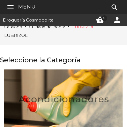

MENU


0
Droguería Cosmopolita
Catálogo
Cuidado del hogar
LUBRIZOL
LUBRIZOL
Seleccione la Categoría
Acondicionadores