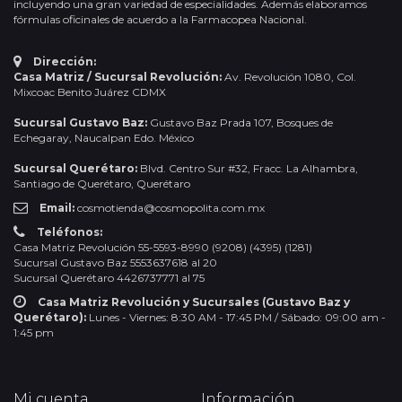
incluyendo una gran variedad de especialidades. Además elaboramos
fórmulas oficinales de acuerdo a la Farmacopea Nacional.
Dirección:
Casa Matriz / Sucursal Revolución:
Av. Revolución 1080, Col.
Mixcoac Benito Juárez CDMX
Sucursal Gustavo Baz:
Gustavo Baz Prada 107, Bosques de
Echegaray, Naucalpan Edo. México
Sucursal Querétaro:
Blvd. Centro Sur #32, Fracc. La Alhambra,
Santiago de Querétaro, Querétaro
Email:
cosmotienda@cosmopolita.com.mx
Teléfonos:
Casa Matriz Revolución 55-5593-8990 (9208) (4395) (1281)
Sucursal Gustavo Baz 5553637618 al 20
Sucursal Querétaro 4426737771 al 75
Casa Matriz Revolución y Sucursales (Gustavo Baz y
Querétaro):
Lunes - Viernes: 8:30 AM - 17:45 PM / Sábado: 09:00 am -
1:45 pm
Mi cuenta
Información