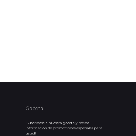
Gaceta
¡Suscríbase a nuestra gaceta y reciba
información de promociones especiales para
usted!