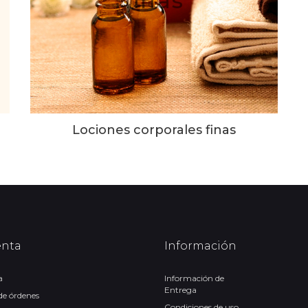
finas
Lociones corporales finas
enta
Información
a
Información de
Entrega
 de órdenes
Condiciones de uso