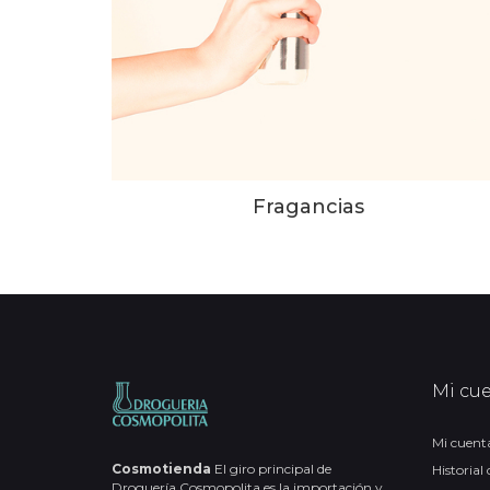
Fragancias
Mi cu
Mi cuent
Cosmotienda
El giro principal de
Historial
Droguería Cosmopolita es la importación y