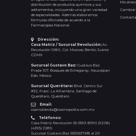
Mis direc
distribución de productos químicos y sus
aditamentos, incluyendo una gran variedad
Cambiar
de especialidades. Además elaboramos
Contact
fórmulas oficinales de acuerdo a la
Farmacopea Nacional.
Dirección:
Casa Matriz / Sucursal Revolución:
Av.
Revolución 1080, Col. Mixcoac Benito Juárez
CDMX
Sucursal Gustavo Baz:
Gustavo Baz
Prada 107, Bosques de Echegaray, Naucalpan
Edo. México
Sucursal Querétaro:
Blvd. Centro Sur
#32, Fracc. La Alhambra, Santiago de
Querétaro, Querétaro
Email:
cosmotienda@cosmopolita.com.mx
Teléfonos:
Casa Matriz Revolución 55-5593-8990 (9208)
(4395) (1281)
Sucursal Gustavo Baz 5553637618 al 20