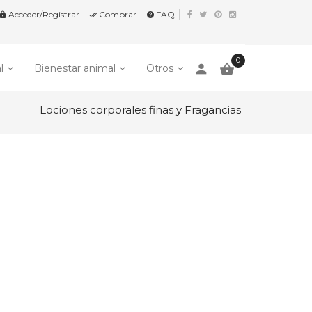
Acceder/Registrar
Comprar
FAQ


help
0
person

l
Bienestar animal
Otros
Lociones corporales finas y Fragancias