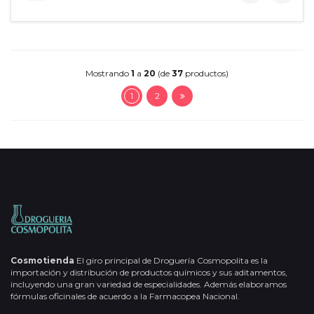
Mostrando
1
a
20
(de
37
productos)
1
2
Cosmotienda
El giro principal de Droguería Cosmopolita es la
importación y distribución de productos químicos y sus aditamentos,
incluyendo una gran variedad de especialidades. Además elaboramos
fórmulas oficinales de acuerdo a la Farmacopea Nacional.