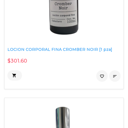
LOCION CORPORAL FINA CROMBER NOIR [1 pza]
$301.60

favorite_border
