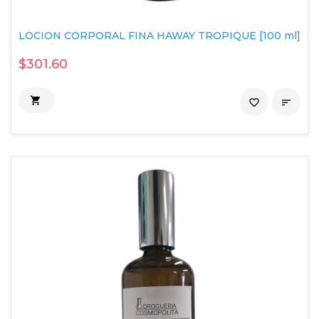
LOCION CORPORAL FINA HAWAY TROPIQUE [100 ml]
$301.60

favorite_border
