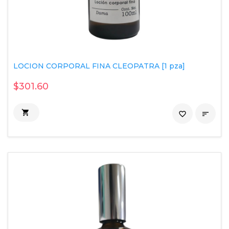
LOCION CORPORAL FINA CLEOPATRA [1 pza]
$301.60

favorite_border
