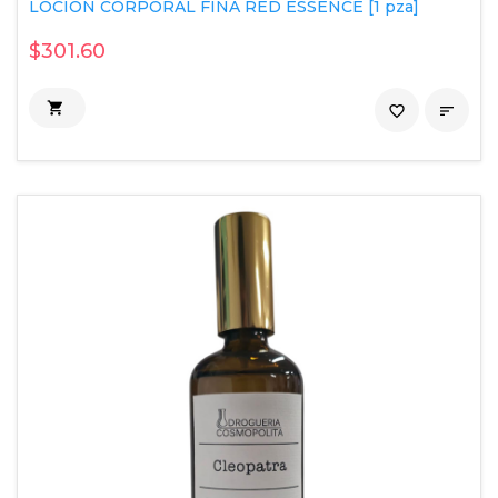
LOCION CORPORAL FINA RED ESSENCE [1 pza]
$301.60

favorite_border
