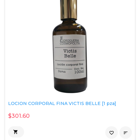
LOCION CORPORAL FINA VICTIS BELLE [1 pza]
$301.60

favorite_border
