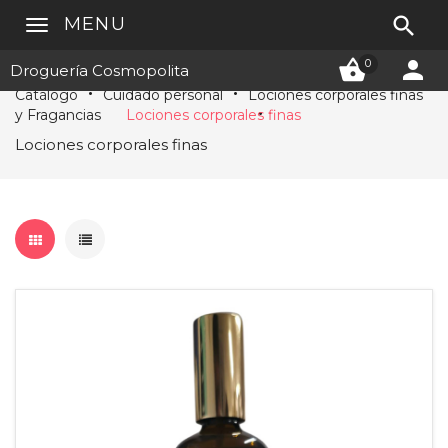

MENU


0
Droguería Cosmopolita
Catálogo
Cuidado personal
Lociones corporales finas
y Fragancias
Lociones corporales finas
Lociones corporales finas