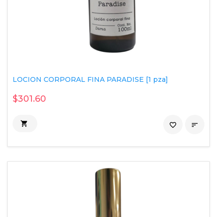
LOCION CORPORAL FINA PARADISE [1 pza]
$301.60

favorite_border
