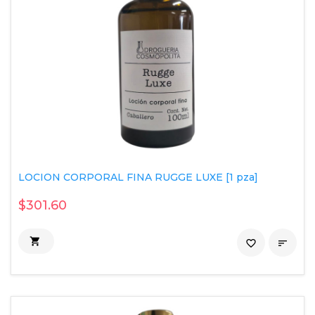
LOCION CORPORAL FINA RUGGE LUXE [1 pza]
$301.60

favorite_border
