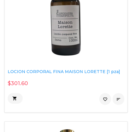
LOCION CORPORAL FINA MAISON LORETTE [1 pza]
$301.60

favorite_border
