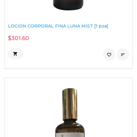
LOCION CORPORAL FINA LUNA MIST [1 pza]
$301.60

favorite_border
