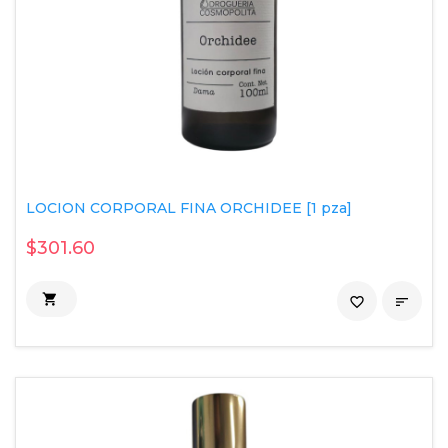
LOCION CORPORAL FINA ORCHIDEE [1 pza]
$301.60

favorite_border
