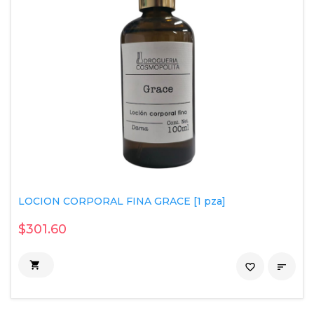
LOCION CORPORAL FINA GRACE [1 pza]
$301.60

favorite_border
