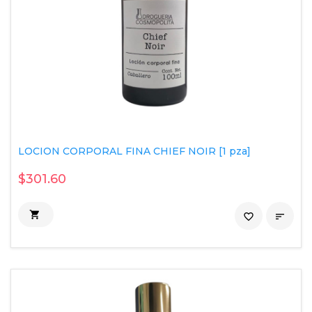
LOCION CORPORAL FINA CHIEF NOIR [1 pza]
$301.60

favorite_border
