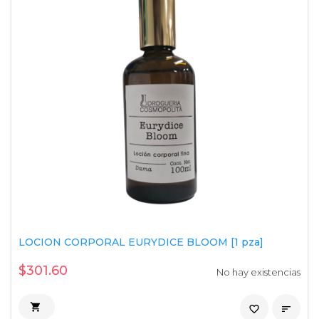
LOCION CORPORAL EURYDICE BLOOM [1 pza]
$301.60
No hay existencias

favorite_border
