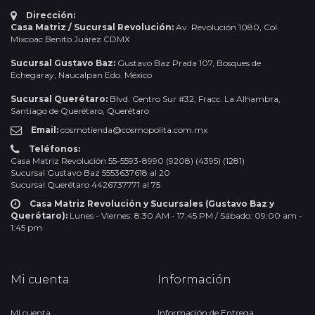
Dirección:
Casa Matriz / Sucursal Revolución:
Av. Revolución 1080, Col.
Mixcoac Benito Juárez CDMX
Sucursal Gustavo Baz:
Gustavo Baz Prada 107, Bosques de
Echegaray, Naucalpan Edo. México
Sucursal Querétaro:
Blvd. Centro Sur #32, Fracc. La Alhambra,
Santiago de Querétaro, Querétaro
Email:
cosmotienda@cosmopolita.com.mx
Teléfonos:
Casa Matriz Revolución 55-5593-8990 (9208) (4395) (1281)
Sucursal Gustavo Baz 5553637618 al 20
Sucursal Querétaro 4426737771 al 75
Casa Matriz Revolución y Sucursales (Gustavo Baz y
Querétaro):
Lunes - Viernes: 8:30 AM - 17:45 PM / Sábado: 09:00 am -
1:45 pm
Mi cuenta
Información
Mi cuenta
Información de Entrega