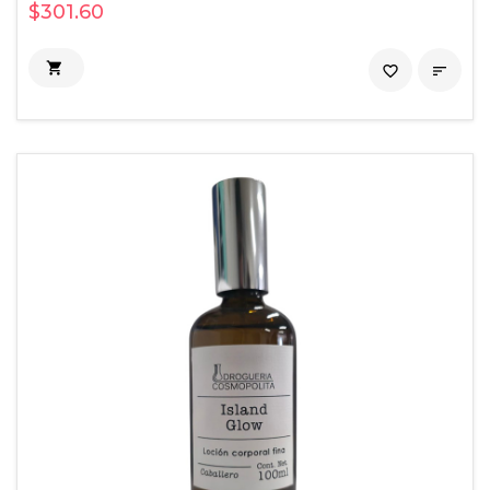
$301.60

favorite_border
