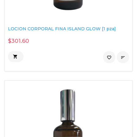
LOCION CORPORAL FINA ISLAND GLOW [1 pza]
$301.60

favorite_border
