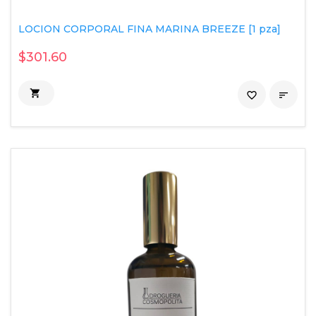
LOCION CORPORAL FINA MARINA BREEZE [1 pza]
$301.60

favorite_border
