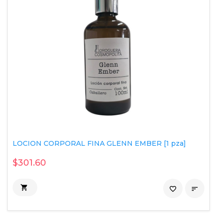
LOCION CORPORAL FINA GLENN EMBER [1 pza]
$301.60

favorite_border
