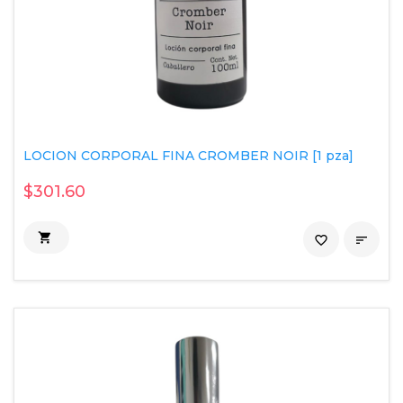
LOCION CORPORAL FINA CROMBER NOIR [1 pza]
$301.60

favorite_border
