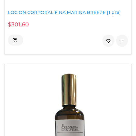
LOCION CORPORAL FINA MARINA BREEZE [1 pza]
$301.60

favorite_border
