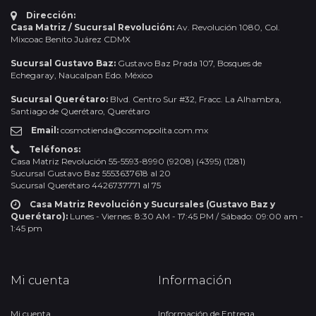
Dirección:
Casa Matriz / Sucursal Revolución:
Av. Revolución 1080, Col.
Mixcoac Benito Juárez CDMX
Sucursal Gustavo Baz:
Gustavo Baz Prada 107, Bosques de
Echegaray, Naucalpan Edo. México
Sucursal Querétaro:
Blvd. Centro Sur #32, Fracc. La Alhambra,
Santiago de Querétaro, Querétaro
Email:
cosmotienda@cosmopolita.com.mx
Teléfonos:
Casa Matriz Revolución 55-5593-8990 (9208) (4395) (1281)
Sucursal Gustavo Baz 5553637618 al 20
Sucursal Querétaro 4426737771 al 75
Casa Matriz Revolución y Sucursales (Gustavo Baz y
Querétaro):
Lunes - Viernes: 8:30 AM - 17:45 PM / Sábado: 09:00 am -
1:45 pm
Mi cuenta
Información
Mi cuenta
Información de Entrega