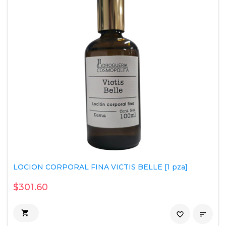
LOCION CORPORAL FINA VICTIS BELLE [1 pza]
$301.60

favorite_border
