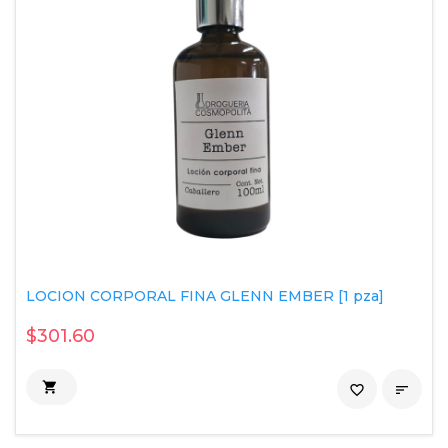
LOCION CORPORAL FINA GLENN EMBER [1 pza]
$301.60

favorite_border
