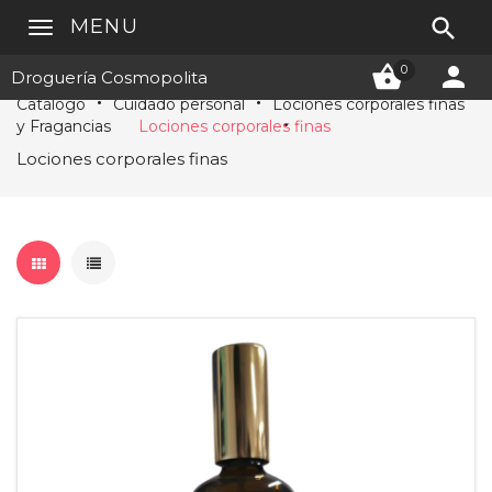

MENU


0
Droguería Cosmopolita
Catálogo
Cuidado personal
Lociones corporales finas
y Fragancias
Lociones corporales finas
Lociones corporales finas