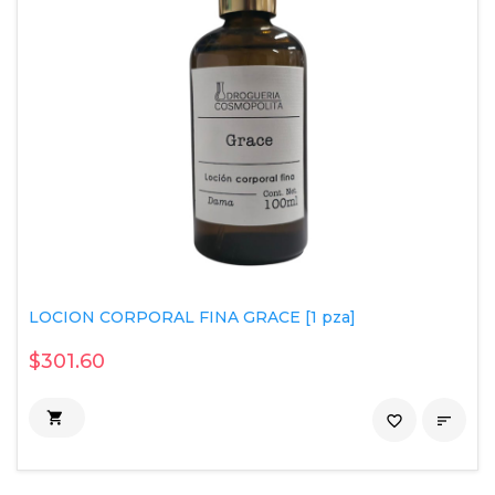
LOCION CORPORAL FINA GRACE [1 pza]
$301.60

favorite_border
