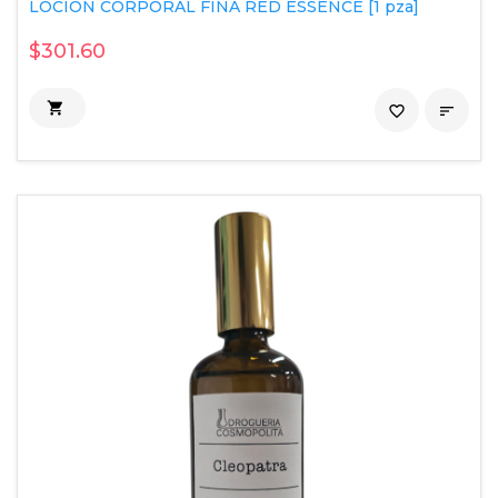
LOCION CORPORAL FINA RED ESSENCE [1 pza]
$301.60

favorite_border
