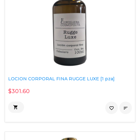
LOCION CORPORAL FINA RUGGE LUXE [1 pza]
$301.60

favorite_border
