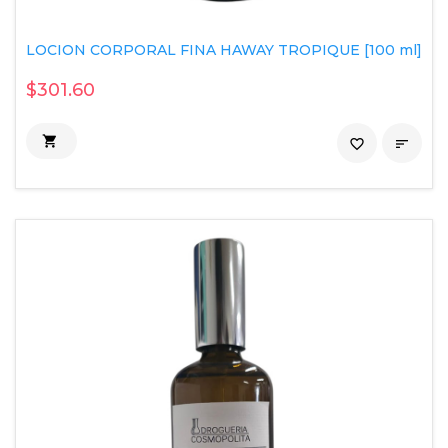
LOCION CORPORAL FINA HAWAY TROPIQUE [100 ml]
$301.60

favorite_border
