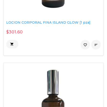
LOCION CORPORAL FINA ISLAND GLOW [1 pza]
$301.60

favorite_border
