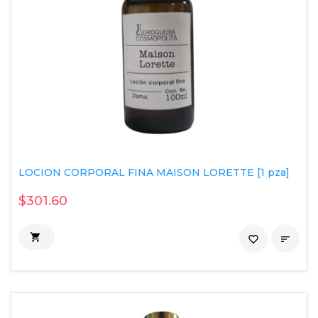
LOCION CORPORAL FINA MAISON LORETTE [1 pza]
$301.60

favorite_border
