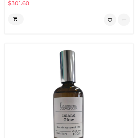
$301.60

favorite_border
