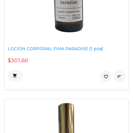
LOCION CORPORAL FINA PARADISE [1 pza]
$301.60

favorite_border
