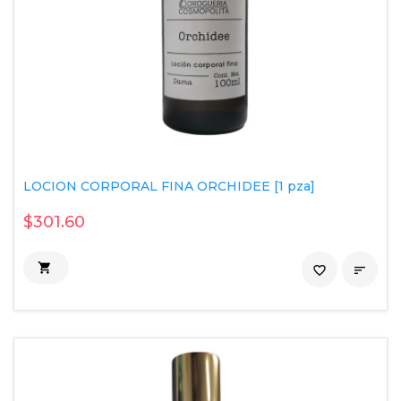
LOCION CORPORAL FINA ORCHIDEE [1 pza]
$301.60

favorite_border
