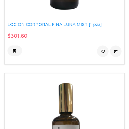
LOCION CORPORAL FINA LUNA MIST [1 pza]
$301.60

favorite_border
