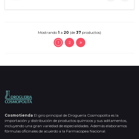
Mostrando
1
a
20
(de
37
productos)
1
2
Cosmotienda
El giro principal de Droguería Cosmopolita es la
importación y distribución de productos químicos y sus aditamentos,
incluyendo una gran variedad de especialidades. Además elaboramos
fórmulas oficinales de acuerdo a la Farmacopea Nacional.