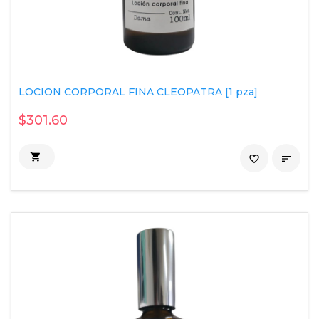
LOCION CORPORAL FINA CLEOPATRA [1 pza]
$301.60

favorite_border
