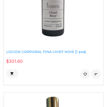
LOCION CORPORAL FINA CHIEF NOIR [1 pza]
$301.60

favorite_border
