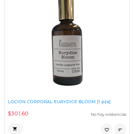
LOCION CORPORAL EURYDICE BLOOM [1 pza]
$301.60
No hay existencias

favorite_border
