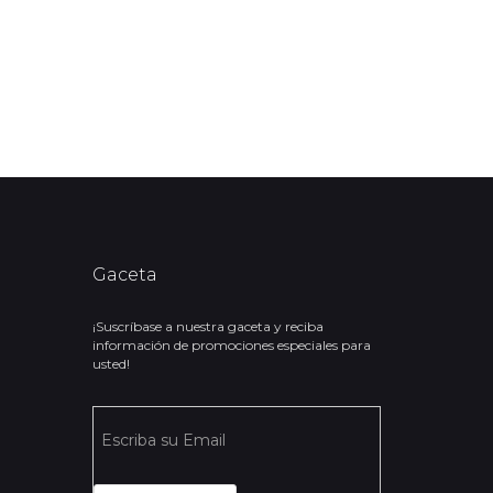
Gaceta
¡Suscríbase a nuestra gaceta y reciba
información de promociones especiales para
usted!