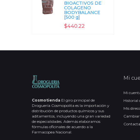
BIOACTIVOS DE
COLAGENO
BODYBALANCE
[500 g]
$440.22
Mi cu
Mi cuent
Cosmotienda
El giro principal de
Historial
Droguería Cosmopolita es la importación y
Mis direc
distribución de productos químicos y sus
aditamentos, incluyendo una gran variedad
Cambiar
de especialidades. Además elaboramos
Contact
fórmulas oficinales de acuerdo a la
Farmacopea Nacional.