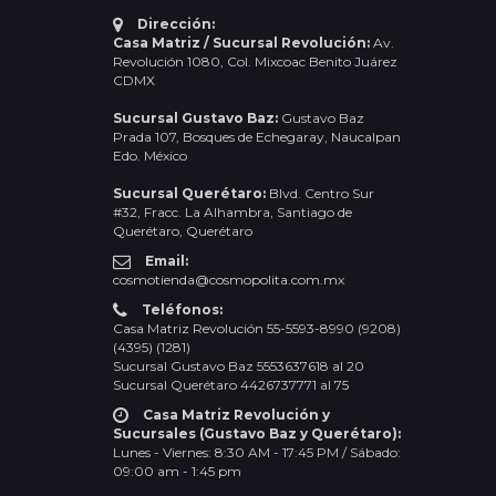
Dirección:
Casa Matriz / Sucursal Revolución:
Av.
Revolución 1080, Col. Mixcoac Benito Juárez
CDMX
Sucursal Gustavo Baz:
Gustavo Baz
Prada 107, Bosques de Echegaray, Naucalpan
Edo. México
Sucursal Querétaro:
Blvd. Centro Sur
#32, Fracc. La Alhambra, Santiago de
Querétaro, Querétaro
Email:
cosmotienda@cosmopolita.com.mx
Teléfonos:
Casa Matriz Revolución 55-5593-8990 (9208)
(4395) (1281)
Sucursal Gustavo Baz 5553637618 al 20
Sucursal Querétaro 4426737771 al 75
Casa Matriz Revolución y
Sucursales (Gustavo Baz y Querétaro):
Lunes - Viernes: 8:30 AM - 17:45 PM / Sábado:
09:00 am - 1:45 pm