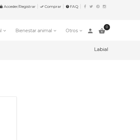
Acceder/Registrar
Comprar
FAQ


help
0
person

l
Bienestar animal
Otros
Labial