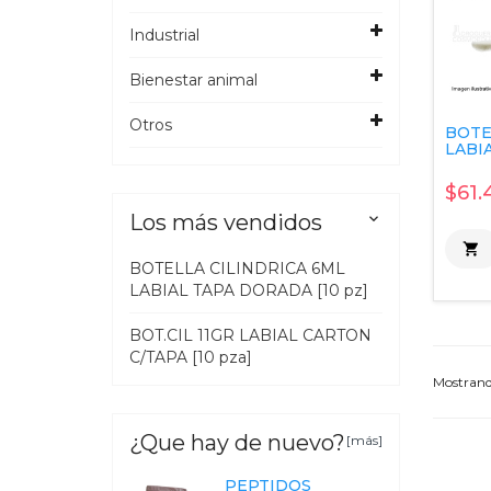
Industrial
Bienestar animal
Otros
BOTE
LABIA
$61.
Los más vendidos


BOTELLA CILINDRICA 6ML
LABIAL TAPA DORADA [10 pz]
BOT.CIL 11GR LABIAL CARTON
C/TAPA [10 pza]
Mostran
¿Que hay de nuevo?
[más]
PEPTIDOS