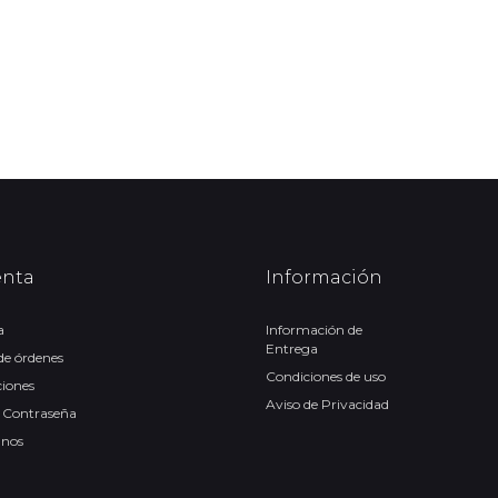
enta
Información
a
Información de
Entrega
 de órdenes
Condiciones de uso
ciones
Aviso de Privacidad
 Contraseña
anos