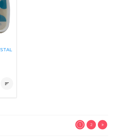
YSTAL

1
2