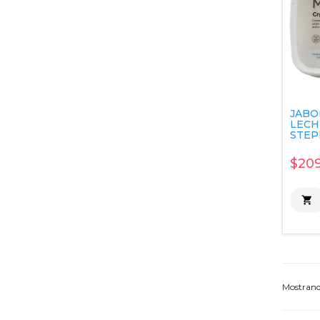
JABO
LECH
STEP
$209

Mostran