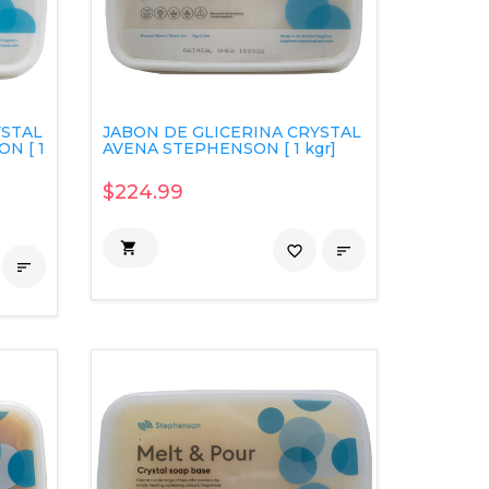
YSTAL
JABON DE GLICERINA CRYSTAL
N [ 1
AVENA STEPHENSON [ 1 kgr]
$224.99

favorite_border

