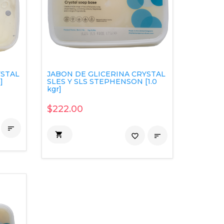
YSTAL
JABON DE GLICERINA CRYSTAL
]
SLES Y SLS STEPHENSON [1.0
kgr]
$222.00


favorite_border
