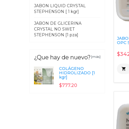
JABON LIQUID CRYSTAL
STEPHENSON [ 1 kgr]
JABON DE GLICERINA
CRYSTAL NO SWET
STEPHENSON [1 pza]
JABO
OPC 
$342
¿Que hay de nuevo?
[más]
COLÁGENO

HIDROLIZADO [1
kgr]
$777.20