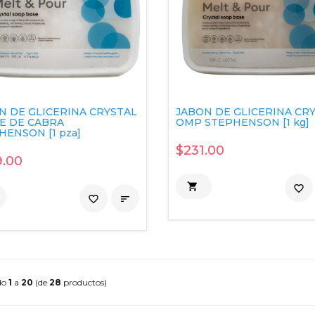
N DE GLICERINA CRYSTAL
JABON DE GLICERINA CR
E DE CABRA
OMP STEPHENSON [1 kg]
HENSON [1 pza]
$231.00
.00

favorite_border
favorite_border

do
1
a
20
(de
28
productos)