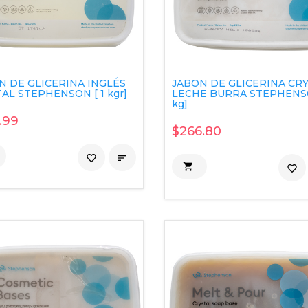
N DE GLICERINA INGLÉS
JABON DE GLICERINA CR
AL STEPHENSON [ 1 kgr]
LECHE BURRA STEPHENSO
kg]
.99
$266.80
favorite_border


favorite_border