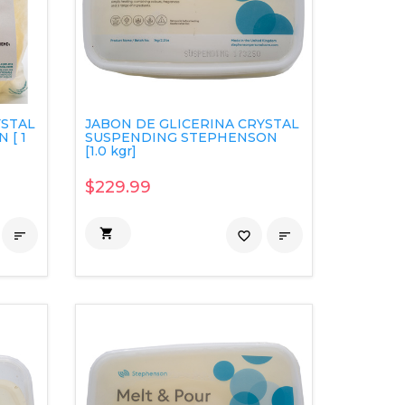
YSTAL
JABON DE GLICERINA CRYSTAL
 [ 1
SUSPENDING STEPHENSON
[1.0 kgr]
$229.99


favorite_border
