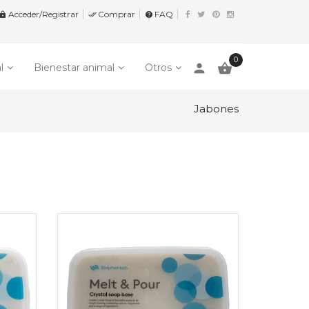
Acceder/Registrar
Comprar
FAQ


help
0
person

l
Bienestar animal
Otros
Jabones