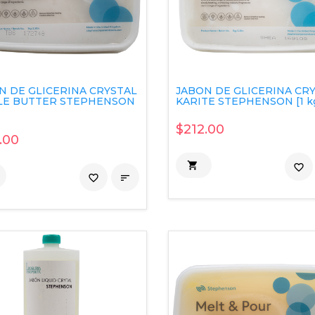
N DE GLICERINA CRYSTAL
JABON DE GLICERINA CR
LE BUTTER STEPHENSON
KARITE STEPHENSON [1 kg
$212.00
.00

favorite_border
favorite_border
