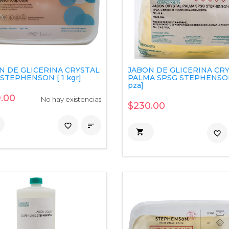
N DE GLICERINA CRYSTAL
JABON DE GLICERINA CR
STEPHENSON [ 1 kgr]
PALMA SPSG STEPHENSON
pza]
.00
No hay existencias
$230.00
favorite_border


favorite_border