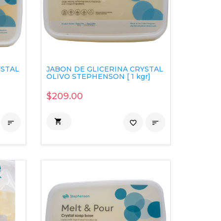
YSTAL
JABON DE GLICERINA CRYSTAL
OLIVO STEPHENSON [ 1 kgr]
$209.00


favorite_border
