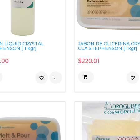
N LIQUID CRYSTAL
JABON DE GLICERINA CR
ENSON [ 1 kgr]
CCA STEPHENSON [1 kgr]
.00
$220.01

favorite_border

favorite_border