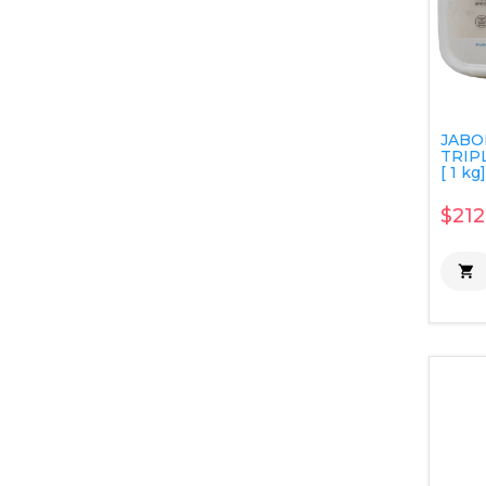
JABO
TRIP
[ 1 kg]
$212
