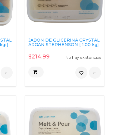
YSTAL
JABON DE GLICERINA CRYSTAL
kgr]
ARGAN STEPHENSON [ 1.00 kg]
$214.99
No hay existencias


favorite_border
