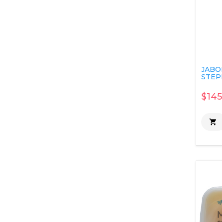
JABO
STEPH
$145
