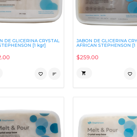
N DE GLICERINA CRYSTAL
JABON DE GLICERINA CR
STEPHENSON [1 kgr]
AFRICAN STEPHENSON [1 
.00
$259.00

favorite_border

favorite_border