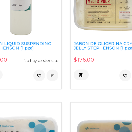
N LIQUID SUSPENDING
JABON DE GLICERINA CR
HENSON [1 pza]
JELLY STEPHENSON [1 pza
.00
$176.00
No hay existencias

favorite_border

favorite_border