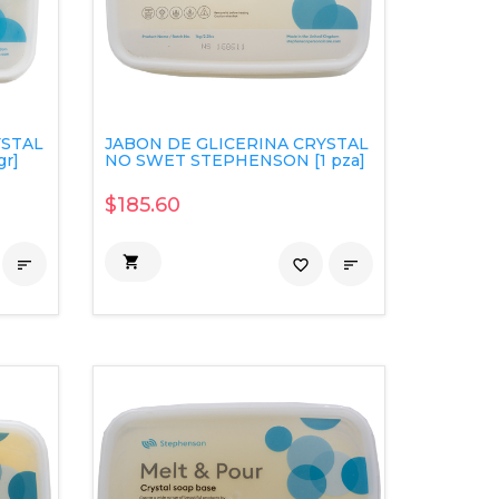
YSTAL
JABON DE GLICERINA CRYSTAL
r]
NO SWET STEPHENSON [1 pza]
$185.60


favorite_border
