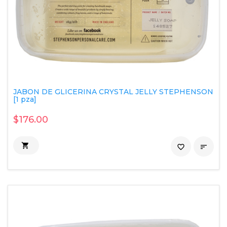
JABON DE GLICERINA CRYSTAL JELLY STEPHENSON
[1 pza]
$176.00

favorite_border
