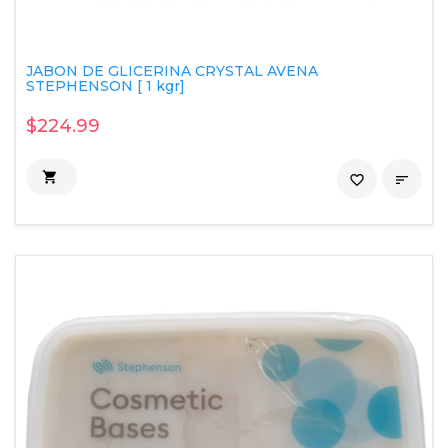
JABON DE GLICERINA CRYSTAL AVENA
STEPHENSON [ 1 kgr]
$224.99

favorite_border
