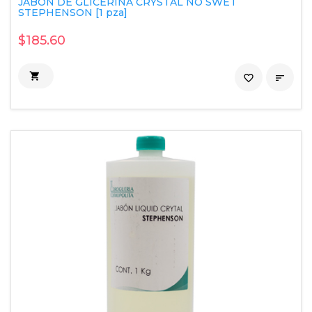
JABON DE GLICERINA CRYSTAL NO SWET
STEPHENSON [1 pza]
$185.60

favorite_border
