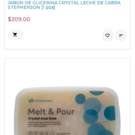
JABON DE GLICERINA CRYSTAL LECHE DE CABRA
STEPHENSON [1 pza]
$209.00

favorite_border
