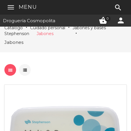

MENU


0
Droguería Cosmopolita
Catálogo
Cuidado personal
Jabones y bases
Stephenson
Jabones
Jabones