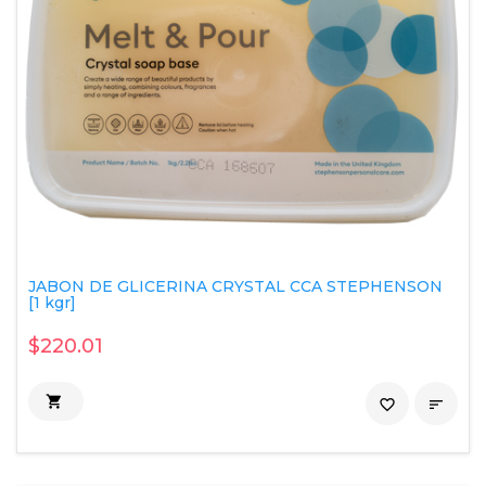
JABON DE GLICERINA CRYSTAL CCA STEPHENSON
[1 kgr]
$220.01

favorite_border
