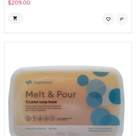
$209.00

favorite_border
