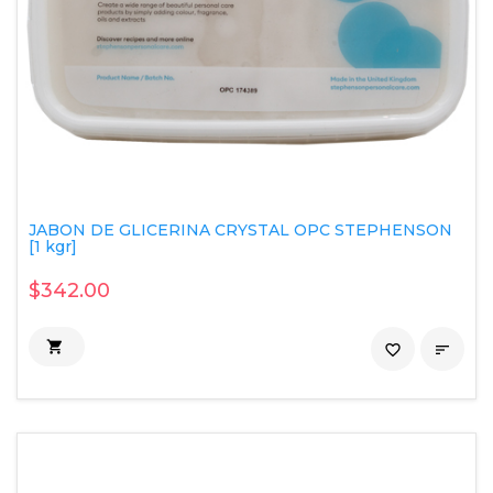
JABON DE GLICERINA CRYSTAL OPC STEPHENSON
[1 kgr]
$342.00

favorite_border
