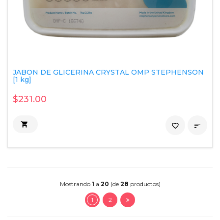
JABON DE GLICERINA CRYSTAL OMP STEPHENSON
[1 kg]
$231.00

favorite_border

Mostrando
1
a
20
(de
28
productos)
1
2