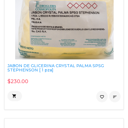
JABON DE GLICERINA CRYSTAL PALMA SPSG
STEPHENSON [ 1 pza]
$230.00

favorite_border
