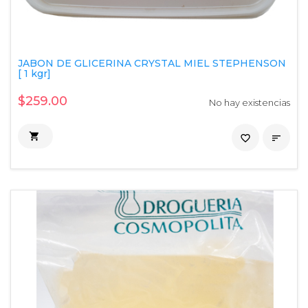
JABON DE GLICERINA CRYSTAL MIEL STEPHENSON
[ 1 kgr]
$259.00
No hay existencias

favorite_border
