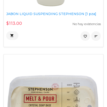
JABON LIQUID SUSPENDING STEPHENSON [1 pza]
$113.00
No hay existencias

favorite_border
