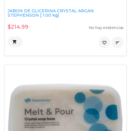
JABON DE GLICERINA CRYSTAL ARGAN
STEPHENSON [ 1.00 kg]
$214.99
No hay existencias

favorite_border
