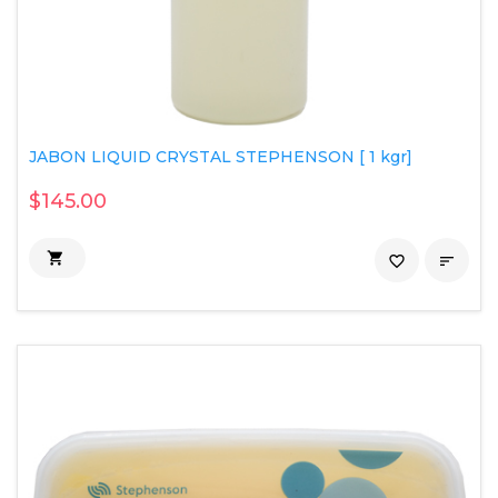
JABON LIQUID CRYSTAL STEPHENSON [ 1 kgr]
$145.00

favorite_border
