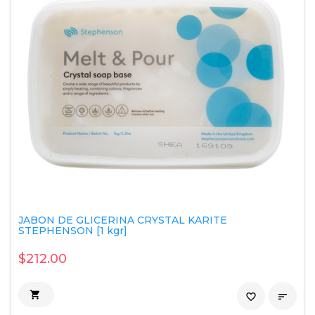
JABON DE GLICERINA CRYSTAL KARITE
STEPHENSON [1 kgr]
$212.00

favorite_border
