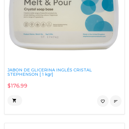
JABON DE GLICERINA INGLÉS CRISTAL
STEPHENSON [ 1 kgr]
$176.99

favorite_border
