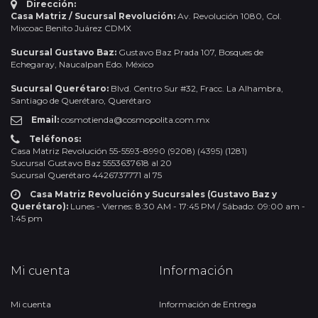
Dirección:
Casa Matriz / Sucursal Revolución:
Av. Revolución 1080, Col.
Mixcoac Benito Juárez CDMX
Sucursal Gustavo Baz:
Gustavo Baz Prada 107, Bosques de
Echegaray, Naucalpan Edo. México
Sucursal Querétaro:
Blvd. Centro Sur #32, Fracc. La Alhambra,
Santiago de Querétaro, Querétaro
Email:
cosmotienda@cosmopolita.com.mx
Teléfonos:
Casa Matriz Revolución 55-5593-8990 (9208) (4395) (1281)
Sucursal Gustavo Baz 5553637618 al 20
Sucursal Querétaro 4426737771 al 75
Casa Matriz Revolución y Sucursales (Gustavo Baz y
Querétaro):
Lunes - Viernes: 8:30 AM - 17:45 PM / Sábado: 09:00 am -
1:45 pm
Mi cuenta
Información
Mi cuenta
Información de Entrega