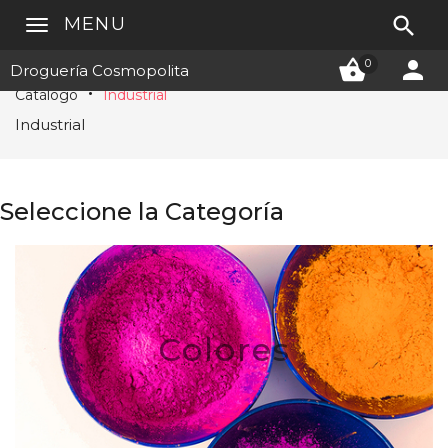

MENU


0
Droguería Cosmopolita
Catálogo
Industrial
Industrial
Seleccione la Categoría
Colores