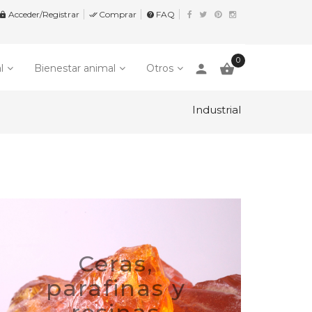
Acceder/Registrar
Comprar
FAQ


help
0
person

l
Bienestar animal
Otros
Industrial
Ceras,
parafinas y