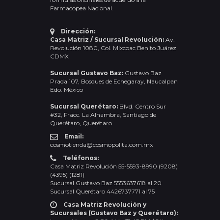
Farmacopea Nacional.
Dirección:
Casa Matriz / Sucursal Revolución:
Av.
Revolución 1080, Col. Mixcoac Benito Juárez
CDMX
Sucursal Gustavo Baz:
Gustavo Baz
Prada 107, Bosques de Echegaray, Naucalpan
Edo. México
Sucursal Querétaro:
Blvd. Centro Sur
#32, Fracc. La Alhambra, Santiago de
Querétaro, Querétaro
Email:
cosmotienda@cosmopolita.com.mx
Teléfonos:
Casa Matriz Revolución 55-5593-8990 (9208)
(4395) (1281)
Sucursal Gustavo Baz 5553637618 al 20
Sucursal Querétaro 4426737771 al 75
Casa Matriz Revolución y
Sucursales (Gustavo Baz y Querétaro):