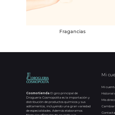
Fragancias
Mi cu
Mi cuent
Cosmotienda
El giro principal de
Historial
Droguería Cosmopolita es la importación y
Mis direc
distribución de productos químicos y sus
aditamentos, incluyendo una gran variedad
Cambiar
de especialidades. Además elaboramos
Contact
fórmulas oficinales de acuerdo a la