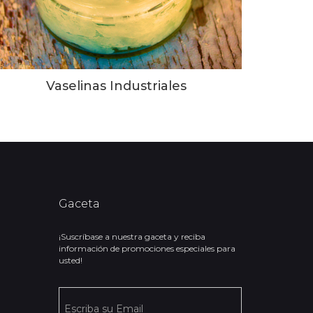
Vaselinas Industriales
Gaceta
¡Suscríbase a nuestra gaceta y reciba
información de promociones especiales para
usted!