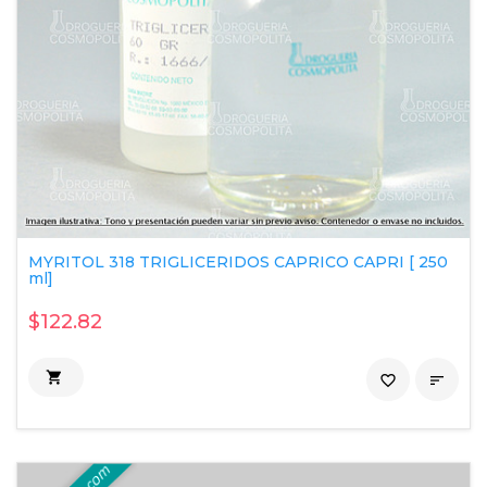
MYRITOL 318 TRIGLICERIDOS CAPRICO CAPRI [ 250
ml]
$122.82

favorite_border
