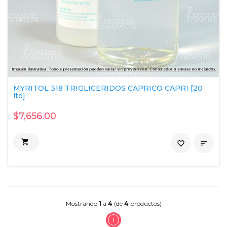
MYRITOL 318 TRIGLICERIDOS CAPRICO CAPRI [20
lto]
$7,656.00

favorite_border

Mostrando
1
a
4
(de
4
productos)
1