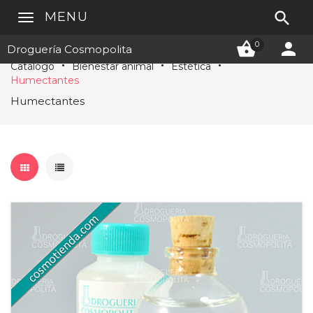

MENU


0
Droguería Cosmopolita
Catálogo
Bienestar animal
Estética
Humectantes
Humectantes