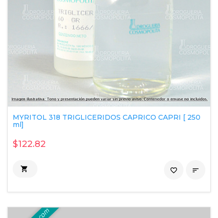
MYRITOL 318 TRIGLICERIDOS CAPRICO CAPRI [ 250
ml]
$122.82

favorite_border
