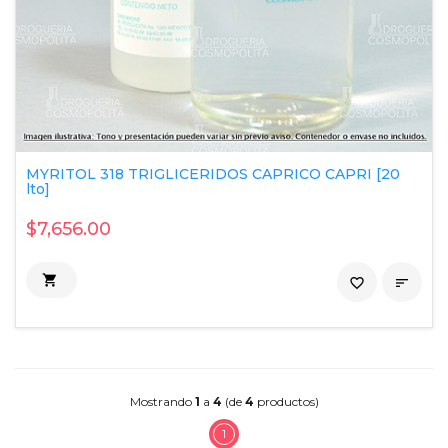
MYRITOL 318 TRIGLICERIDOS CAPRICO CAPRI [20
lto]
$7,656.00

favorite_border

Mostrando
1
a
4
(de
4
productos)
1