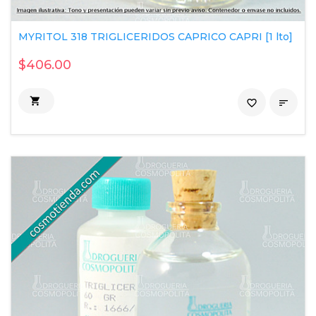
MYRITOL 318 TRIGLICERIDOS CAPRICO CAPRI [1 lto]
$406.00

favorite_border
