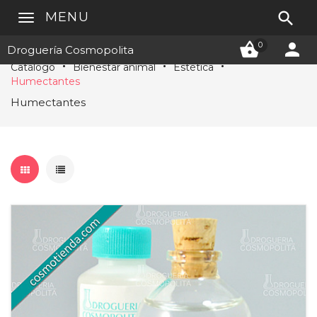

MENU


0
Droguería Cosmopolita
Catálogo
Bienestar animal
Estética
Humectantes
Humectantes