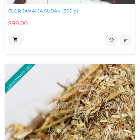
FLOR JAMAICA SUDAN [500 g]
$99.00

favorite_border
