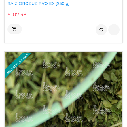
RAIZ OROZUZ PVO EX [250 g]
$107.39

favorite_border
