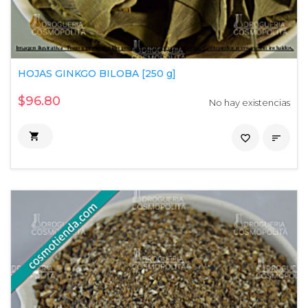
HOJAS GINKGO BILOBA [250 g]
$96.80
No hay existencias

favorite_border
