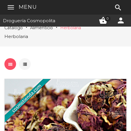

MENU


0
Droguería Cosmopolita
Catálogo
Alimenticio
Herbolaria
Herbolaria