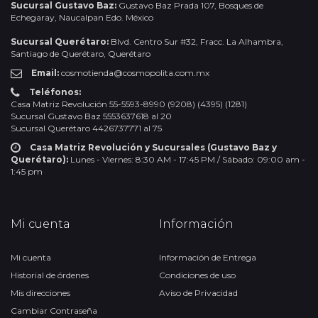
Sucursal Gustavo Baz:
Gustavo Baz Prada 107, Bosques de
Echegaray, Naucalpan Edo. México
Sucursal Querétaro:
Blvd. Centro Sur #32, Fracc. La Alhambra,
Santiago de Querétaro, Querétaro
Email:
cosmotienda@cosmopolita.com.mx
Teléfonos:
Casa Matriz Revolución 55-5593-8990 (9208) (4395) (1281)
Sucursal Gustavo Baz 5553637618 al 20
Sucursal Querétaro 4426737771 al 75
Casa Matriz Revolución y Sucursales (Gustavo Baz y
Querétaro):
Lunes - Viernes: 8:30 AM - 17:45 PM / Sábado: 09:00 am -
1:45 pm
Mi cuenta
Información
Mi cuenta
Información de Entrega
Historial de órdenes
Condiciones de uso
Mis direcciones
Aviso de Privacidad
Cambiar Contraseña