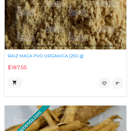
RAIZ MACA PVO ORGANICA [250 g]
$187.55

favorite_border
