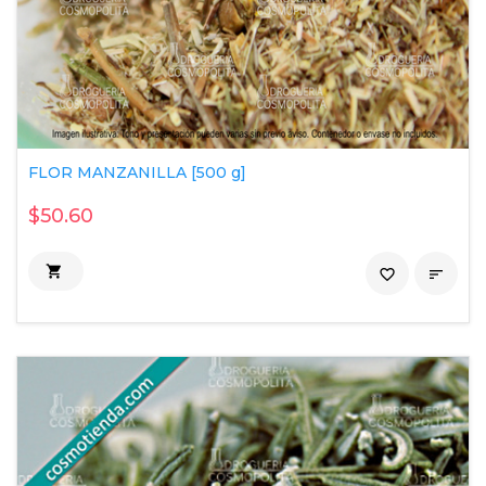
FLOR MANZANILLA [500 g]
$50.60

favorite_border
