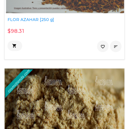
FLOR AZAHAR [250 g]
$98.31

favorite_border
