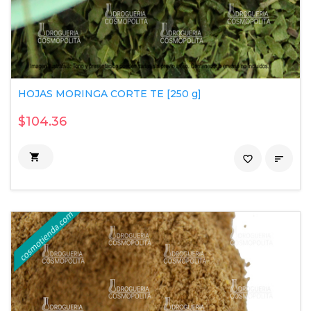
HOJAS MORINGA CORTE TE [250 g]
$104.36

favorite_border
