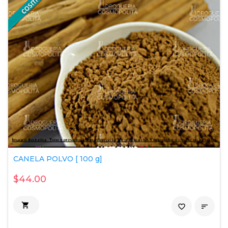
CANELA POLVO [ 100 g]
$44.00

favorite_border
