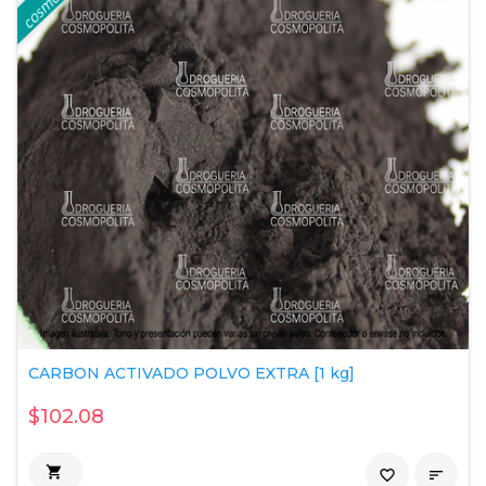
CARBON ACTIVADO POLVO EXTRA [1 kg]
$102.08

favorite_border
