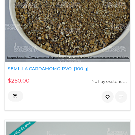
SEMILLA CARDAMOMO PVO. [100 g]
$250.00
No hay existencias

favorite_border
