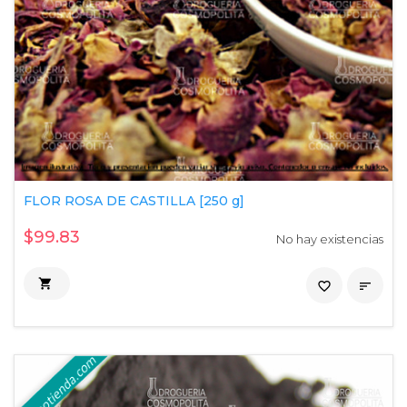
FLOR ROSA DE CASTILLA [250 g]
$99.83
No hay existencias

favorite_border
