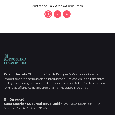
Mostrando
1
a
20
(de
32
productos)
1
2
Cosmotienda
El giro principal de Droguería Cosmopolita es la
importación y distribución de productos químicos y sus aditamentos,
incluyendo una gran variedad de especialidades. Además elaboramos
fórmulas oficinales de acuerdo a la Farmacopea Nacional.
Dirección:
Casa Matriz / Sucursal Revolución:
Av. Revolución 1080, Col.
Mixcoac Benito Juárez CDMX