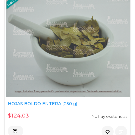
HOJAS BOLDO ENTERA [250 g]
$124.03
No hay existencias

favorite_border
