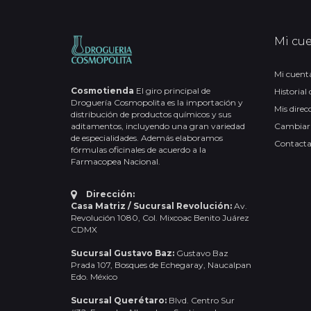
Mi cu
Mi cuent
Cosmotienda
El giro principal de
Historial
Droguería Cosmopolita es la importación y
Mis direc
distribución de productos químicos y sus
aditamentos, incluyendo una gran variedad
Cambiar
de especialidades. Además elaboramos
Contact
fórmulas oficinales de acuerdo a la
Farmacopea Nacional.
Dirección:
Casa Matriz / Sucursal Revolución:
Av.
Revolución 1080, Col. Mixcoac Benito Juárez
CDMX
Sucursal Gustavo Baz:
Gustavo Baz
Prada 107, Bosques de Echegaray, Naucalpan
Edo. México
Sucursal Querétaro:
Blvd. Centro Sur