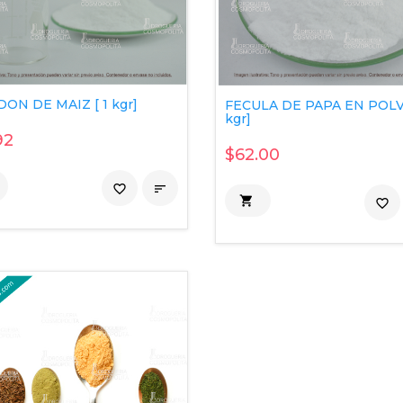
ON DE MAIZ [ 1 kgr]
FECULA DE PAPA EN POLVO
kgr]
92
$62.00
favorite_border


favorite_border