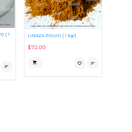
 [ 1
LINAZA POLVO [ 1 kgr]
$72.00

favorite_border

