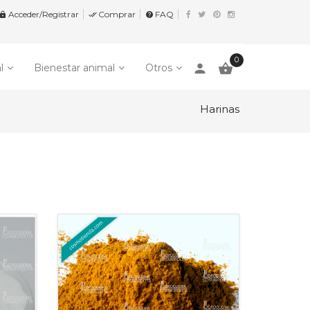
Acceder/Registrar
Comprar
FAQ


help
0
person

l
Bienestar animal
Otros
Harinas