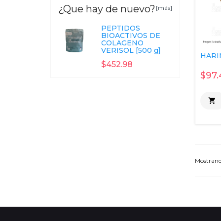
¿Que hay de nuevo?
[más]
PEPTIDOS
BIOACTIVOS DE
COLAGENO
VERISOL [500 g]
HARIN
$452.98
$97.

Mostran