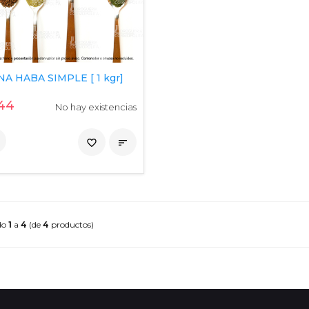
A HABA SIMPLE [ 1 kgr]
44
No hay existencias
favorite_border

do
1
a
4
(de
4
productos)