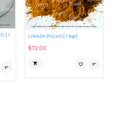
 [ 1
LINAZA POLVO [ 1 kgr]
$72.00

favorite_border

