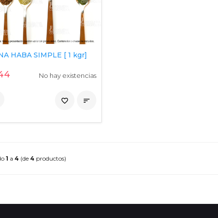
A HABA SIMPLE [ 1 kgr]
44
No hay existencias
favorite_border

do
1
a
4
(de
4
productos)