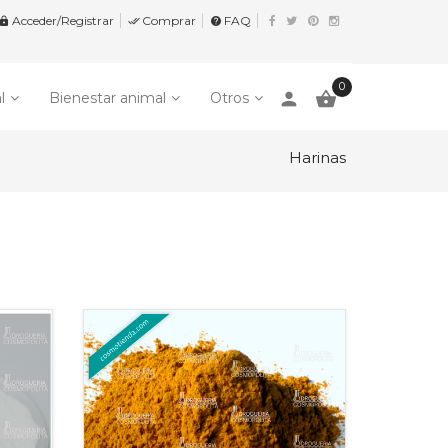
Acceder/Registrar
Comprar
FAQ


help
0
person

l
Bienestar animal
Otros
Harinas