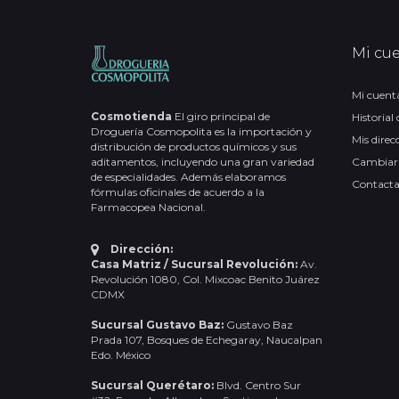
Mi cu
Mi cuent
Cosmotienda
El giro principal de
Historial
Droguería Cosmopolita es la importación y
Mis direc
distribución de productos químicos y sus
aditamentos, incluyendo una gran variedad
Cambiar
de especialidades. Además elaboramos
Contact
fórmulas oficinales de acuerdo a la
Farmacopea Nacional.
Dirección:
Casa Matriz / Sucursal Revolución:
Av.
Revolución 1080, Col. Mixcoac Benito Juárez
CDMX
Sucursal Gustavo Baz:
Gustavo Baz
Prada 107, Bosques de Echegaray, Naucalpan
Edo. México
Sucursal Querétaro:
Blvd. Centro Sur