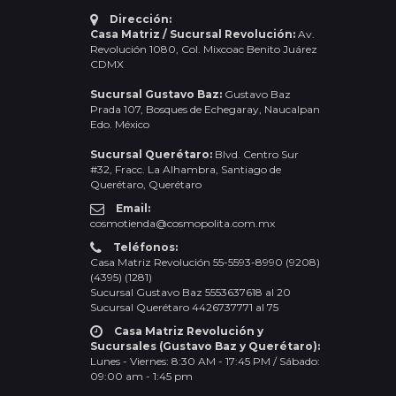
Dirección:
Casa Matriz / Sucursal Revolución:
Av.
Revolución 1080, Col. Mixcoac Benito Juárez
CDMX
Sucursal Gustavo Baz:
Gustavo Baz
Prada 107, Bosques de Echegaray, Naucalpan
Edo. México
Sucursal Querétaro:
Blvd. Centro Sur
#32, Fracc. La Alhambra, Santiago de
Querétaro, Querétaro
Email:
cosmotienda@cosmopolita.com.mx
Teléfonos:
Casa Matriz Revolución 55-5593-8990 (9208)
(4395) (1281)
Sucursal Gustavo Baz 5553637618 al 20
Sucursal Querétaro 4426737771 al 75
Casa Matriz Revolución y
Sucursales (Gustavo Baz y Querétaro):
Lunes - Viernes: 8:30 AM - 17:45 PM / Sábado:
09:00 am - 1:45 pm