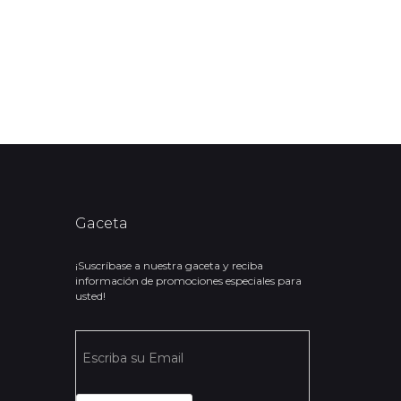
Gaceta
¡Suscríbase a nuestra gaceta y reciba
información de promociones especiales para
usted!