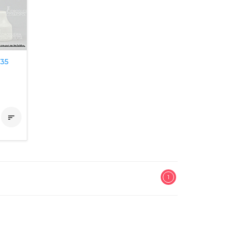
35

1