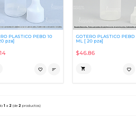
RO PLASTICO PEBD 10
GOTERO PLASTICO PEBD 
20 pza]
ML [ 20 pza]
14
$46.86

favorite_border

favorite_border
do
1
a
2
(de
2
productos)