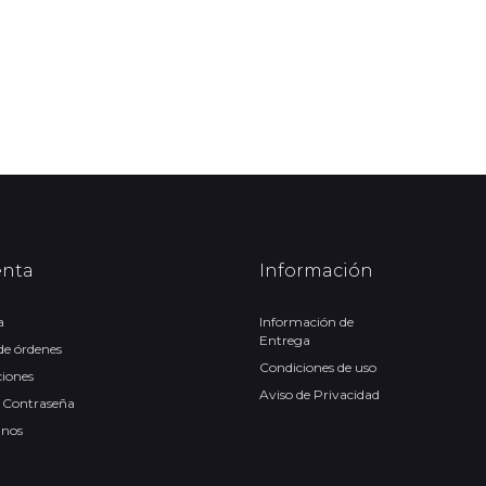
enta
Información
a
Información de
Entrega
 de órdenes
Condiciones de uso
ciones
Aviso de Privacidad
 Contraseña
anos