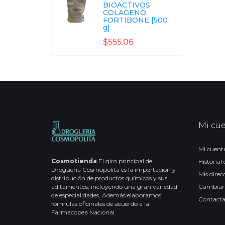
BIOACTIVOS
COLAGENO
FORTIBONE [500
g]
$555.06
Mi cu
Mi cuent
Cosmotienda
El giro principal de
Historial
Droguería Cosmopolita es la importación y
Mis direc
distribución de productos químicos y sus
aditamentos, incluyendo una gran variedad
Cambiar
de especialidades. Además elaboramos
Contact
fórmulas oficinales de acuerdo a la
Farmacopea Nacional.