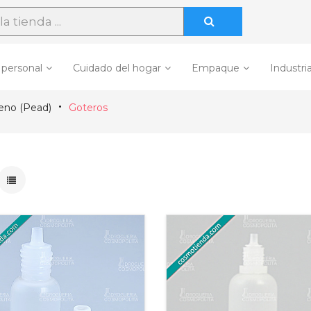
 personal
Cuidado del hogar
Empaque
Industria
leno (Pead)
Goteros