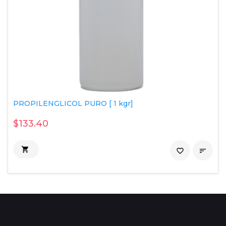
PROPILENGLICOL PURO [ 1 kgr]
$133.40

favorite_border
