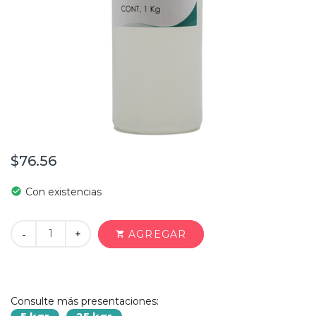
$76.56
check_circle
Con existencias
+
AGREGAR
-
shopping_cart
Consulte más presentaciones: