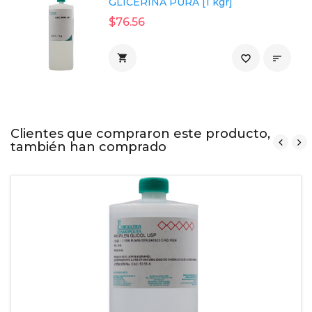
GLICERINA PURA [1 kgr]
$76.56

favorite_border

Clientes que compraron este producto,
también han comprado