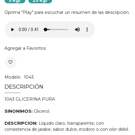
5 kgr
25 kgr
Oprima "Play" para escuchar un resumen de las descripción.
Agregar a Favoritos
favorite_border
Modelo : 1043
DESCRIPCIÓN
1043 GLICERINA PURA
SINONIMOS:
Glicerol.
DESCRIPCION:
Líquido claro, transparente, con
consistencia de jarabe, sabor dulce, inodoro o con olor débil.