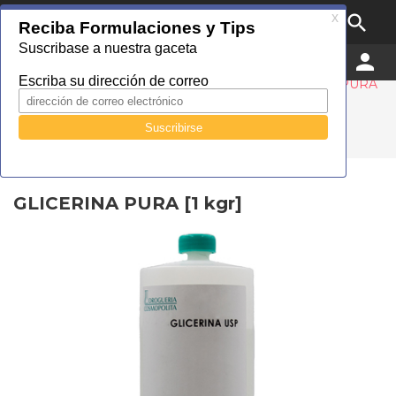

MENU


0
Droguería Cosmopolita
Catálogo
Alimenticio
Vehículos
GLICERINA PURA
[1 kgr]
GLICERINA PURA [1 kgr]
GLICERINA PURA [1 kgr]