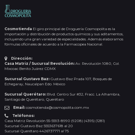
Cosmotienda
El giro principal de Droguería Cosmopolita es la
importación y distribución de productos químicos y sus aditamentos,
incluyendo una gran variedad de especialidades. Además elaboramos
fórmulas oficinales de acuerdo a la Farmacopea Nacional.
Dirección:
Casa Matriz / Sucursal Revolución:
Av. Revolución 1080, Col.
Mixcoac Benito Juárez CDMX
Sucursal Gustavo Baz:
Gustavo Baz Prada 107, Bosques de
Echegaray, Naucalpan Edo. México
Sucursal Querétaro:
Blvd. Centro Sur #32, Fracc. La Alhambra,
Santiago de Querétaro, Querétaro
Email:
cosmotienda@cosmopolita.com.mx
Teléfonos:
Casa Matriz Revolución 55-5593-8990 (9208) (4395) (1281)
Sucursal Gustavo Baz 5553637618 al 20
Sucursal Querétaro 4426737771 al 75