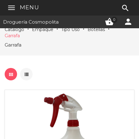

MENU


0
Droguería Cosmopolita
Catálogo
Empaque
Tipo Uso
Botellas
Garrafa
Garrafa