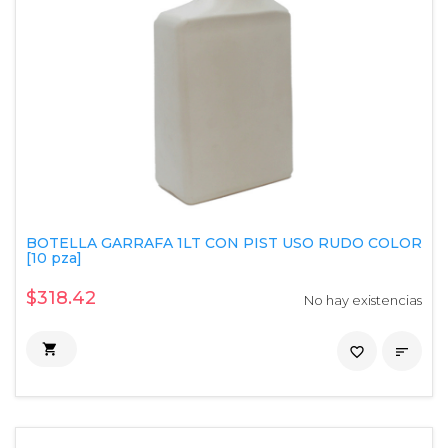
BOTELLA GARRAFA 1LT CON PIST USO RUDO COLOR
[10 pza]
$318.42
No hay existencias

favorite_border
