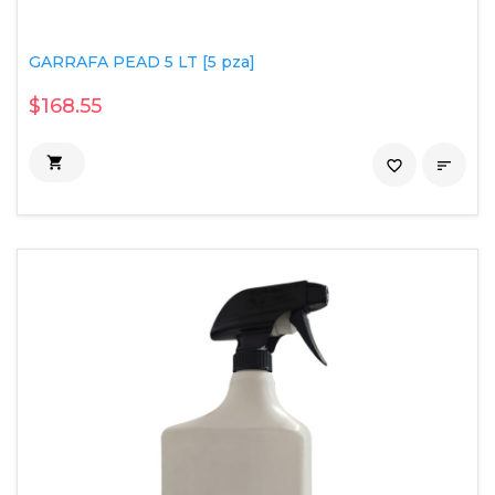
GARRAFA PEAD 5 LT [5 pza]
$168.55

favorite_border
