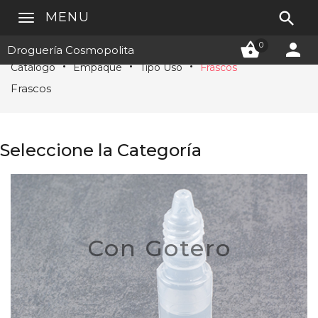

MENU


0
Droguería Cosmopolita
Catálogo
Empaque
Tipo Uso
Frascos
Frascos
Seleccione la Categoría
Con Gotero