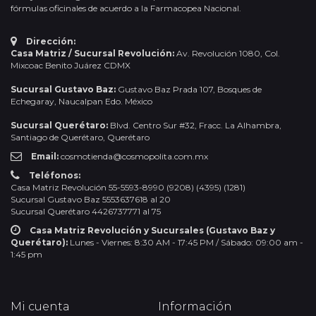
fórmulas oficinales de acuerdo a la Farmacopea Nacional.
Dirección:
Casa Matriz / Sucursal Revolución:
Av. Revolución 1080, Col.
Mixcoac Benito Juárez CDMX
Sucursal Gustavo Baz:
Gustavo Baz Prada 107, Bosques de
Echegaray, Naucalpan Edo. México
Sucursal Querétaro:
Blvd. Centro Sur #32, Fracc. La Alhambra,
Santiago de Querétaro, Querétaro
Email:
cosmotienda@cosmopolita.com.mx
Teléfonos:
Casa Matriz Revolución 55-5593-8990 (9208) (4395) (1281)
Sucursal Gustavo Baz 5553637618 al 20
Sucursal Querétaro 4426737771 al 75
Casa Matriz Revolución y Sucursales (Gustavo Baz y
Querétaro):
Lunes - Viernes: 8:30 AM - 17:45 PM / Sábado: 09:00 am -
1:45 pm
Mi cuenta
Información