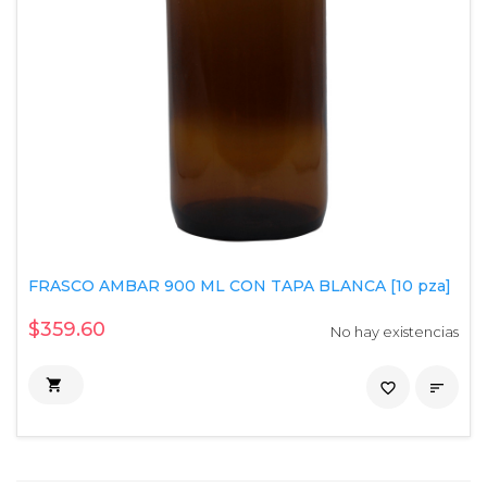
FRASCO AMBAR 900 ML CON TAPA BLANCA [10 pza]
$359.60
No hay existencias

favorite_border
