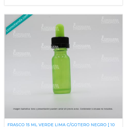
FRASCO 15 ML VERDE LIMA C/GOTERO NEGRO [ 10