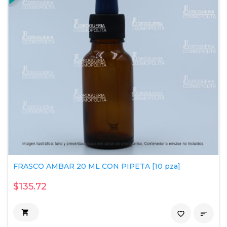
FRASCO AMBAR 20 ML CON PIPETA [10 pza]
$135.72

favorite_border
