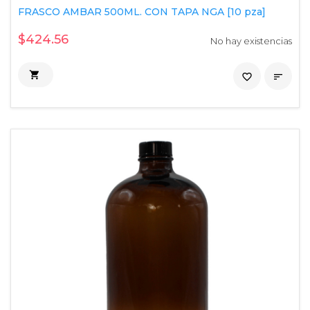
FRASCO AMBAR 500ML. CON TAPA NGA [10 pza]
$424.56
No hay existencias

favorite_border
