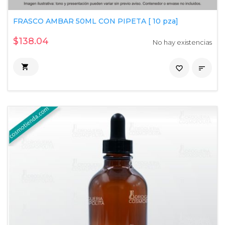
FRASCO AMBAR 50ML CON PIPETA [ 10 pza]
$138.04
No hay existencias

favorite_border
