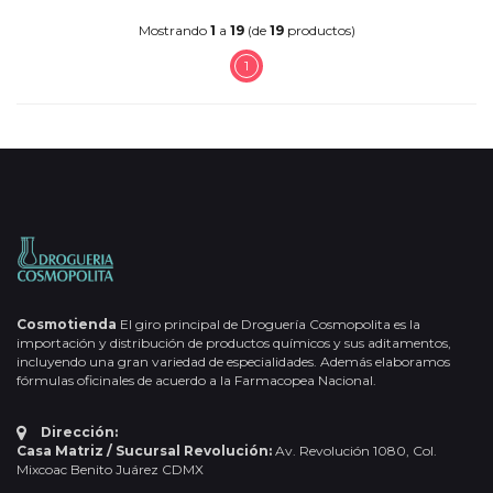
Mostrando
1
a
19
(de
19
productos)
1
Cosmotienda
El giro principal de Droguería Cosmopolita es la
importación y distribución de productos químicos y sus aditamentos,
incluyendo una gran variedad de especialidades. Además elaboramos
fórmulas oficinales de acuerdo a la Farmacopea Nacional.
Dirección:
Casa Matriz / Sucursal Revolución:
Av. Revolución 1080, Col.
Mixcoac Benito Juárez CDMX