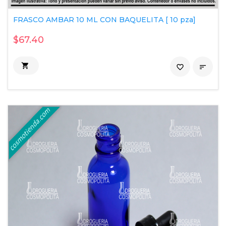
FRASCO AMBAR 10 ML CON BAQUELITA [ 10 pza]
$67.40

favorite_border
