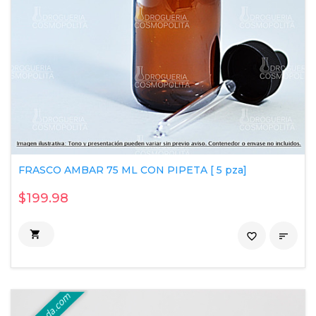
FRASCO AMBAR 75 ML CON PIPETA [ 5 pza]
$199.98

favorite_border
