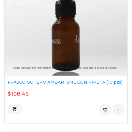
FRASCO GOTERO AMBAR 15ML CON PIPETA [10 pza]
$108.46

favorite_border
