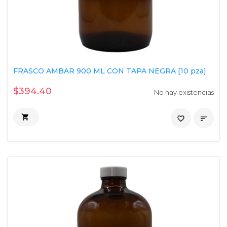
FRASCO AMBAR 900 ML CON TAPA NEGRA [10 pza]
$394.40
No hay existencias

favorite_border
