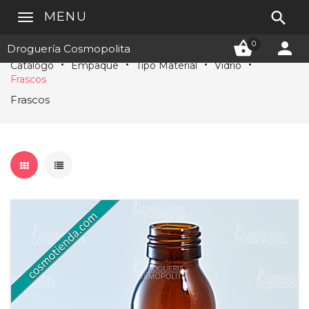

MENU


0
Droguería Cosmopolita
Catálogo
Empaque
Tipo Material
Vidrio
Frascos
Frascos