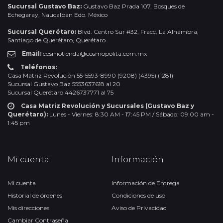
Sucursal Gustavo Baz:
Gustavo Baz Prada 107, Bosques de
Echegaray, Naucalpan Edo. México
Sucursal Querétaro:
Blvd. Centro Sur #32, Fracc. La Alhambra,
Santiago de Querétaro, Querétaro
Email:
cosmotienda@cosmopolita.com.mx
Teléfonos:
Casa Matriz Revolución 55-5593-8990 (9208) (4395) (1281)
Sucursal Gustavo Baz 5553637618 al 20
Sucursal Querétaro 4426737771 al 75
Casa Matriz Revolución y Sucursales (Gustavo Baz y
Querétaro):
Lunes - Viernes: 8:30 AM - 17:45 PM / Sábado: 09:00 am -
1:45 pm
Mi cuenta
Información
Mi cuenta
Información de Entrega
Historial de órdenes
Condiciones de uso
Mis direcciones
Aviso de Privacidad
Cambiar Contraseña