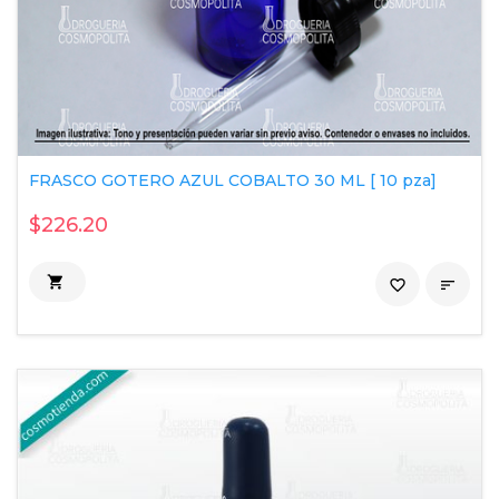
FRASCO GOTERO AZUL COBALTO 30 ML [ 10 pza]
$226.20

favorite_border
