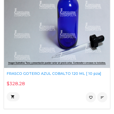
FRASCO GOTERO AZUL COBALTO 120 ML [ 10 pza]
$328.28

favorite_border
