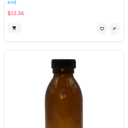
pza]
$53.36

favorite_border
