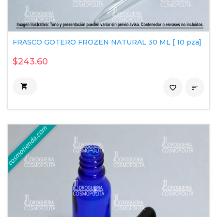
FRASCO GOTERO FROZEN NATURAL 30 ML [ 10 pza]
$243.60

favorite_border
