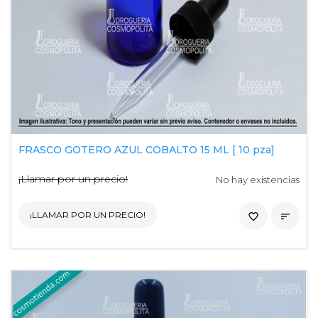
FRASCO GOTERO AZUL COBALTO 15 ML [ 10 pza]
¡Llamar por un precio!
No hay existencias
¡LLAMAR POR UN PRECIO!
favorite_border
