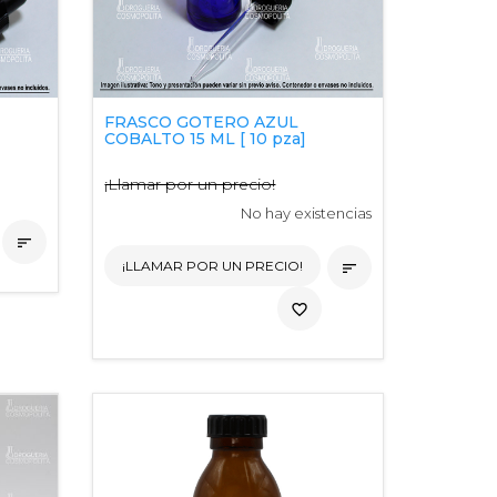
N
FRASCO GOTERO AZUL
COBALTO 15 ML [ 10 pza]
¡Llamar por un precio!
No hay existencias

¡LLAMAR POR UN PRECIO!

favorite_border