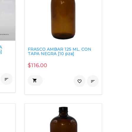
A
FRASCO AMBAR 125 ML. CON
]
TAPA NEGRA [10 pza]
$116.00


favorite_border
