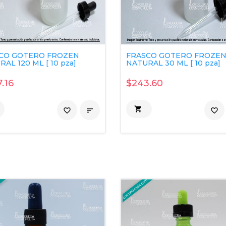
CO GOTERO FROZEN
FRASCO GOTERO FROZE
AL 120 ML [ 10 pza]
NATURAL 30 ML [ 10 pza]
.16
$243.60

favorite_border

favorite_border