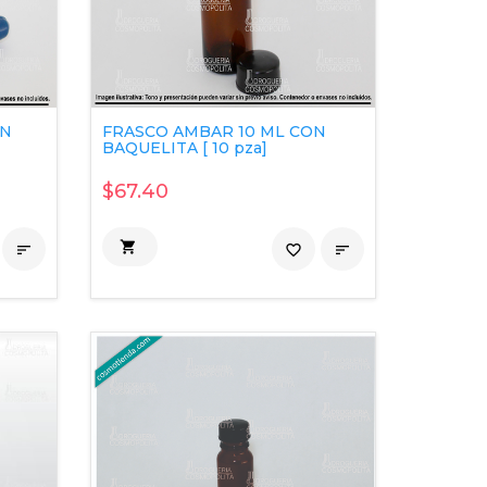
ON
FRASCO AMBAR 10 ML CON
BAQUELITA [ 10 pza]
$67.40


favorite_border
