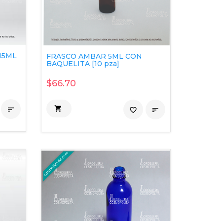
15ML
FRASCO AMBAR 5ML CON
BAQUELITA [10 pza]
$66.70


favorite_border
