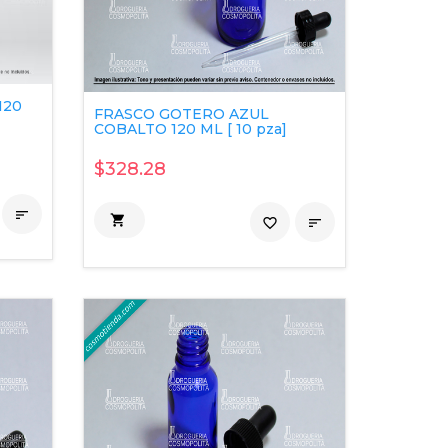
120
FRASCO GOTERO AZUL
COBALTO 120 ML [ 10 pza]
$328.28


favorite_border
