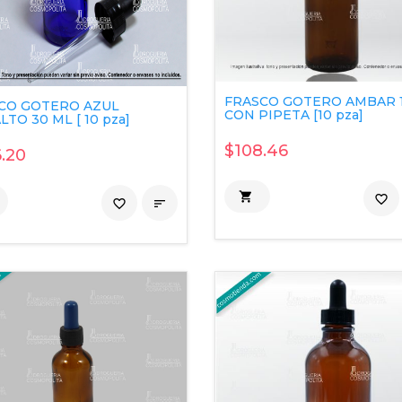
FRASCO GOTERO AMBAR 
CO GOTERO AZUL
CON PIPETA [10 pza]
TO 30 ML [ 10 pza]
$108.46
.20

favorite_border
favorite_border
