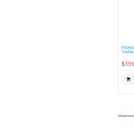
FRAS
TAPA 
$359

Mostran