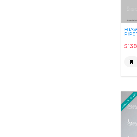
FRAS
PIPET
$138
