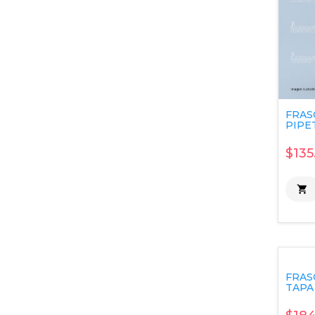
FRAS
PIPET
$135

FRAS
TAPA 