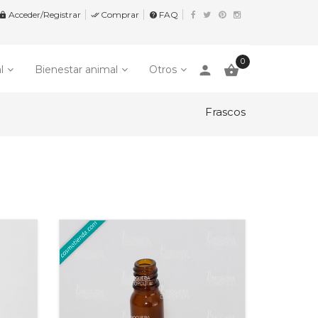
Acceder/Registrar
Comprar
FAQ


help
0
person

l
Bienestar animal
Otros
Frascos