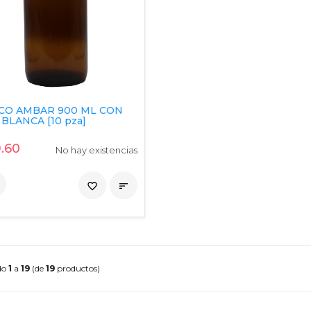
CO AMBAR 900 ML CON
BLANCA [10 pza]
.60
No hay existencias
favorite_border

do
1
a
19
(de
19
productos)