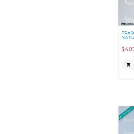
FRAS
NATUR
$407
