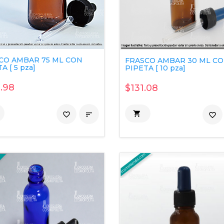
CO AMBAR 75 ML CON
FRASCO AMBAR 30 ML C
A [ 5 pza]
PIPETA [ 10 pza]
.98
$131.08

favorite_border

favorite_border