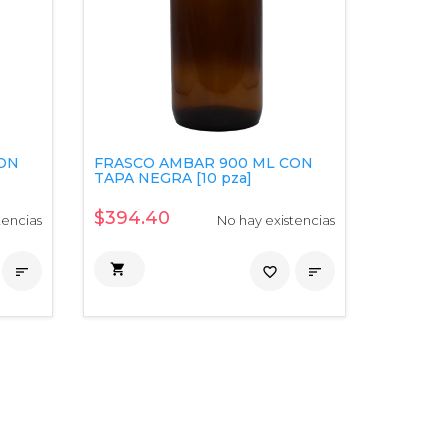
CON
FRASCO AMBAR 900 ML CON
TAPA NEGRA [10 pza]
$394.40
tencias
No hay existencias


favorite_border
