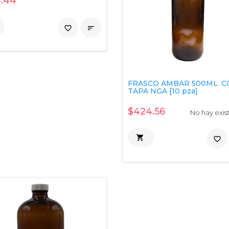
.44
favorite_border

FRASCO AMBAR 500ML. 
TAPA NGA [10 pza]
$424.56
No hay exis

favorite_border