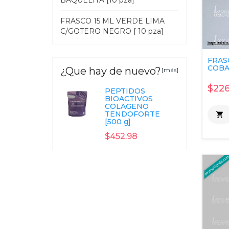
BAQUELITA [10 pza]
FRASCO 15 ML VERDE LIMA
C/GOTERO NEGRO [ 10 pza]
FRAS
COBAL
¿Que hay de nuevo?
[más]
$226
PEPTIDOS
BIOACTIVOS
COLAGENO
TENDOFORTE

[500 g]
$452.98