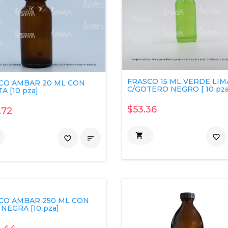
FRASCO 15 ML VERDE LIM
CO AMBAR 20 ML CON
C/GOTERO NEGRO [ 10 pza
A [10 pza]
$53.36
.72

favorite_border
favorite_border

CO AMBAR 250 ML CON
NEGRA [10 pza]