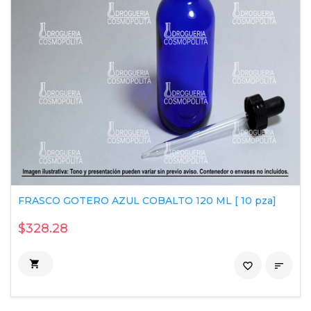
FRASCO GOTERO AZUL COBALTO 120 ML [ 10 pza]
$328.28

favorite_border
