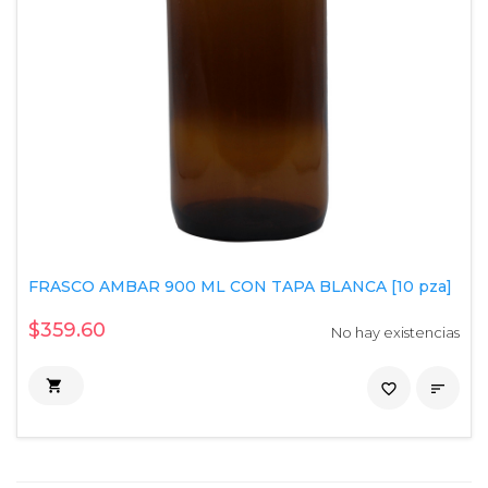
FRASCO AMBAR 900 ML CON TAPA BLANCA [10 pza]
$359.60
No hay existencias

favorite_border
