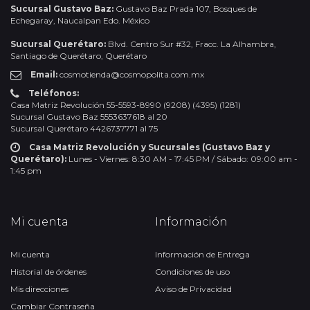
Sucursal Gustavo Baz:
Gustavo Baz Prada 107, Bosques de
Echegaray, Naucalpan Edo. México
Sucursal Querétaro:
Blvd. Centro Sur #32, Fracc. La Alhambra,
Santiago de Querétaro, Querétaro
Email:
cosmotienda@cosmopolita.com.mx
Teléfonos:
Casa Matriz Revolución 55-5593-8990 (9208) (4395) (1281)
Sucursal Gustavo Baz 5553637618 al 20
Sucursal Querétaro 4426737771 al 75
Casa Matriz Revolución y Sucursales (Gustavo Baz y
Querétaro):
Lunes - Viernes: 8:30 AM - 17:45 PM / Sábado: 09:00 am -
1:45 pm
Mi cuenta
Información
Mi cuenta
Información de Entrega
Historial de órdenes
Condiciones de uso
Mis direcciones
Aviso de Privacidad
Cambiar Contraseña