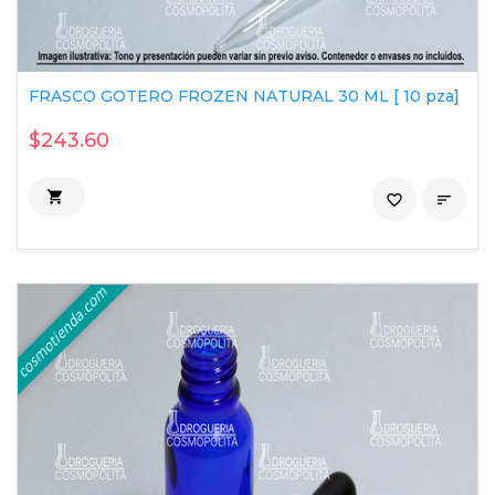
FRASCO GOTERO FROZEN NATURAL 30 ML [ 10 pza]
$243.60

favorite_border
