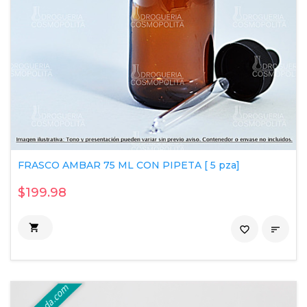
FRASCO AMBAR 75 ML CON PIPETA [ 5 pza]
$199.98

favorite_border
