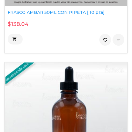
FRASCO AMBAR 50ML CON PIPETA [ 10 pza]
$138.04

favorite_border
