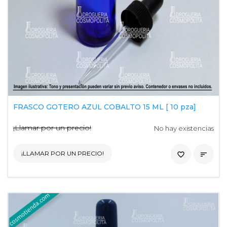
FRASCO GOTERO AZUL COBALTO 15 ML [ 10 pza]
¡Llamar por un precio!
No hay existencias
¡LLAMAR POR UN PRECIO!
favorite_border
