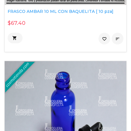
FRASCO AMBAR 10 ML CON BAQUELITA [ 10 pza]
$67.40

favorite_border
