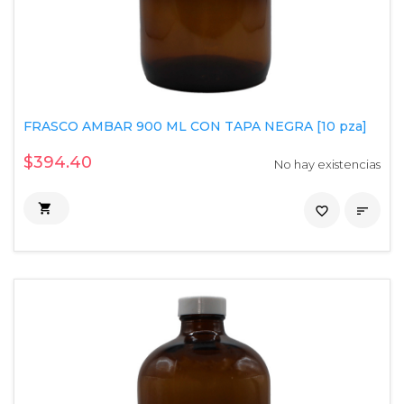
FRASCO AMBAR 900 ML CON TAPA NEGRA [10 pza]
$394.40
No hay existencias

favorite_border
