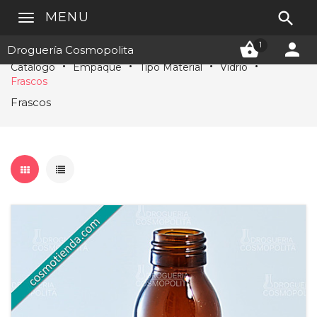

MENU


1
Droguería Cosmopolita
Catálogo
Empaque
Tipo Material
Vidrio
Frascos
Frascos