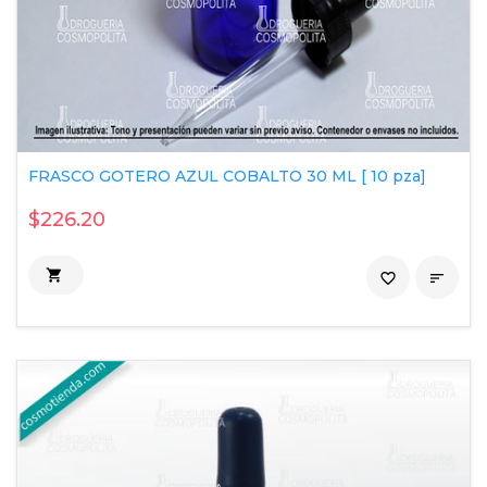
FRASCO GOTERO AZUL COBALTO 30 ML [ 10 pza]
$226.20

favorite_border
