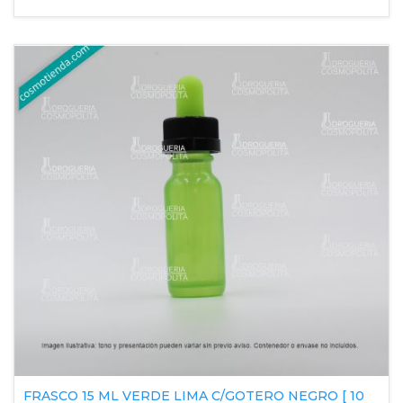
FRASCO 15 ML VERDE LIMA C/GOTERO NEGRO [ 10