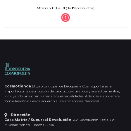
Mostrando
1
a
19
(de
19
productos)
1
Cosmotienda
El giro principal de Droguería Cosmopolita es la
importación y distribución de productos químicos y sus aditamentos,
incluyendo una gran variedad de especialidades. Además elaboramos
fórmulas oficinales de acuerdo a la Farmacopea Nacional.
Dirección:
Casa Matriz / Sucursal Revolución:
Av. Revolución 1080, Col.
Mixcoac Benito Juárez CDMX