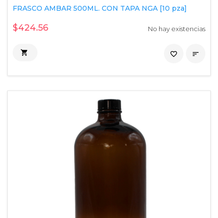
FRASCO AMBAR 500ML. CON TAPA NGA [10 pza]
$424.56
No hay existencias

favorite_border
