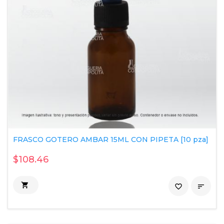
FRASCO GOTERO AMBAR 15ML CON PIPETA [10 pza]
$108.46

favorite_border
