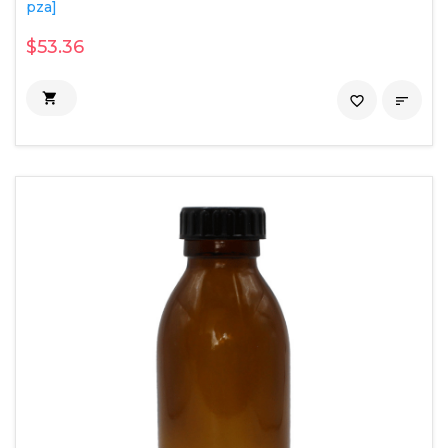
pza]
$53.36

favorite_border
