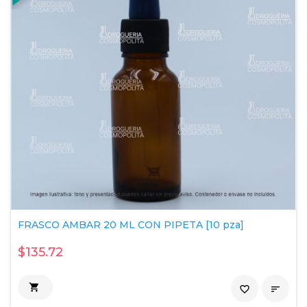
FRASCO AMBAR 20 ML CON PIPETA [10 pza]
$135.72

favorite_border
