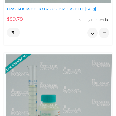
FRAGANCIA HELIOTROPO BASE ACEITE [60 g]
$89.78
No hay existencias

favorite_border
