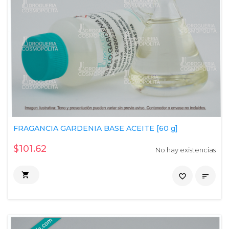
FRAGANCIA GARDENIA BASE ACEITE [60 g]
$101.62
No hay existencias

favorite_border
