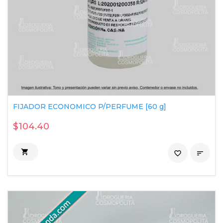
FIJADOR ECONOMICO P/PERFUME [60 g]
$104.40

favorite_border
