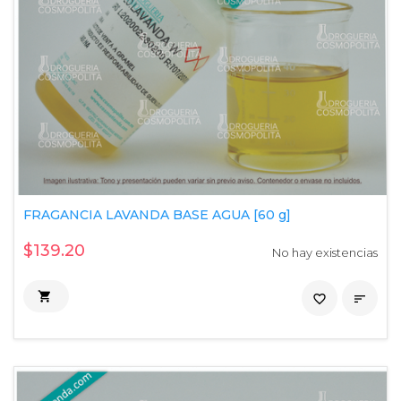
FRAGANCIA LAVANDA BASE AGUA [60 g]
$139.20
No hay existencias

favorite_border
