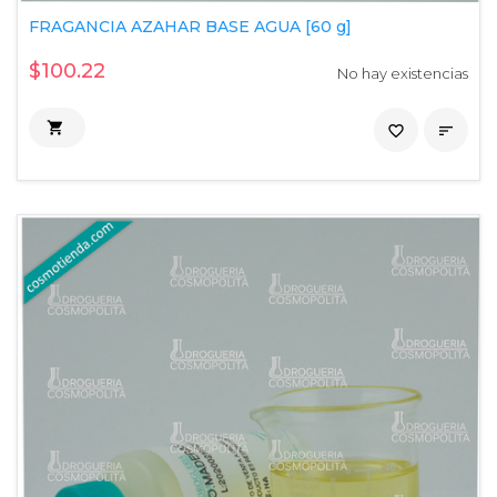
FRAGANCIA AZAHAR BASE AGUA [60 g]
$100.22
No hay existencias

favorite_border
