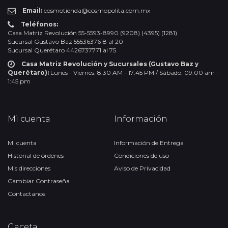
Email:
cosmotienda@cosmopolita.com.mx
Teléfonos:
Casa Matriz Revolución 55-5593-8990 (9208) (4395) (1281)
Sucursal Gustavo Baz 5553637618 al 20
Sucursal Querétaro 4426737771 al 75
Casa Matriz Revolución y Sucursales (Gustavo Baz y
Querétaro):
Lunes - Viernes: 8:30 AM - 17:45 PM / Sábado: 09:00 am -
1:45 pm
Mi cuenta
Información
Mi cuenta
Información de Entrega
Historial de órdenes
Condiciones de uso
Mis direcciones
Aviso de Privacidad
Cambiar Contraseña
Contactanos
Gaceta