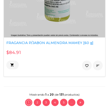
FRAGANCIA P/JABON ALMENDRA MAMEY [60 g]
$84.91

favorite_border

Mostrando
1
a
20
(de
131
productos)
1
2
3
4
5
...