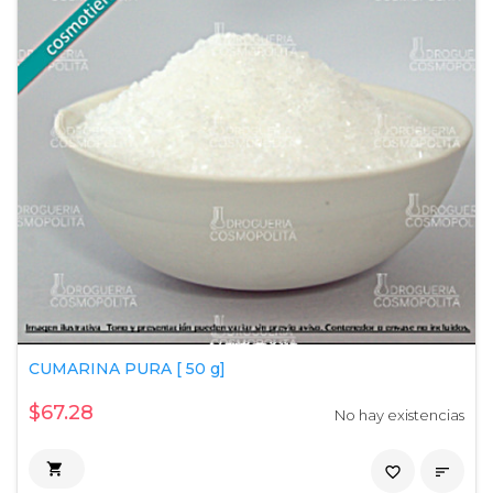
CUMARINA PURA [ 50 g]
$67.28
No hay existencias

favorite_border
