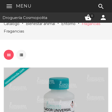

MENU


0
Droguería Cosmopolita
Catálogo
Bienestar animal
Entorno
Fragancias
Fragancias