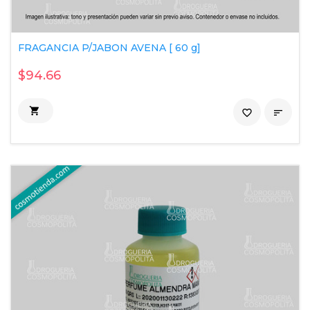
FRAGANCIA P/JABON AVENA [ 60 g]
$94.66

favorite_border
