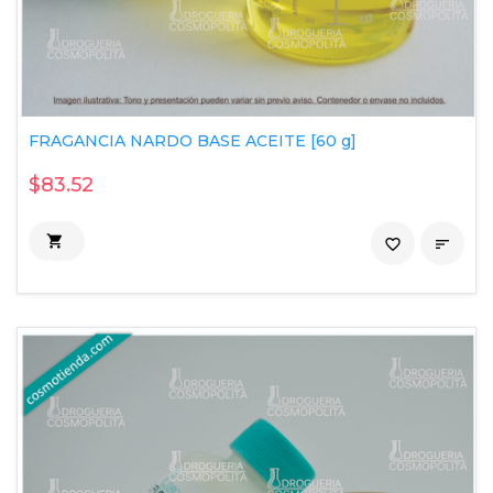
FRAGANCIA NARDO BASE ACEITE [60 g]
$83.52

favorite_border
