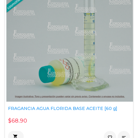
FRAGANCIA AGUA FLORIDA BASE ACEITE [60 g]
$68.90

favorite_border
