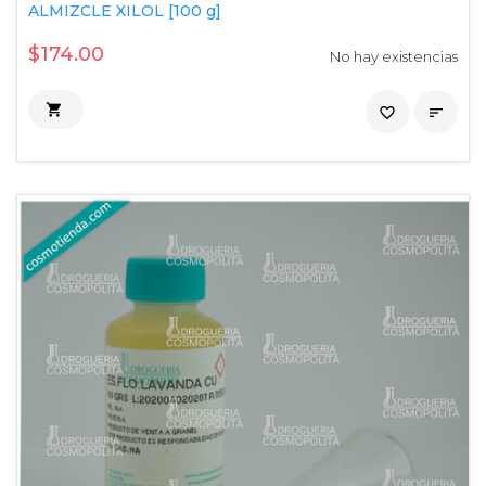
ALMIZCLE XILOL [100 g]
$174.00
No hay existencias

favorite_border
