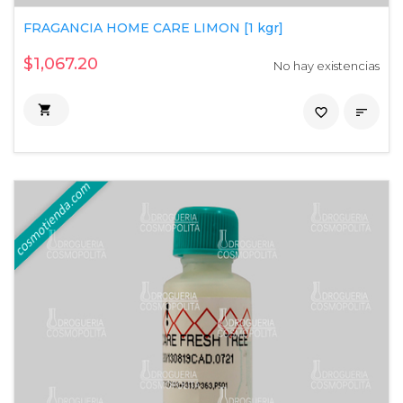
FRAGANCIA HOME CARE LIMON [1 kgr]
$1,067.20
No hay existencias

favorite_border
