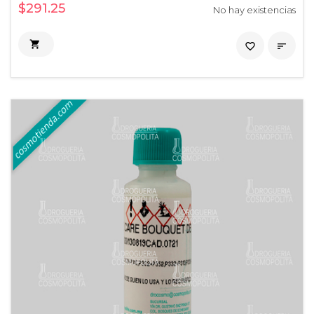
$291.25
No hay existencias

favorite_border
