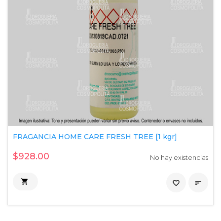
FRAGANCIA HOME CARE FRESH TREE [1 kgr]
$928.00
No hay existencias

favorite_border
