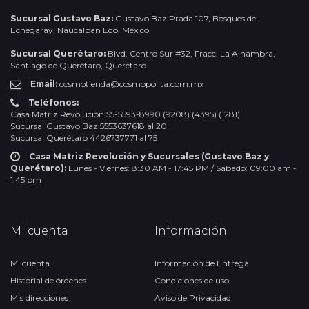
Sucursal Gustavo Baz:
Gustavo Baz Prada 107, Bosques de
Echegaray, Naucalpan Edo. México
Sucursal Querétaro:
Blvd. Centro Sur #32, Fracc. La Alhambra,
Santiago de Querétaro, Querétaro
Email:
cosmotienda@cosmopolita.com.mx
Teléfonos:
Casa Matriz Revolución 55-5593-8990 (9208) (4395) (1281)
Sucursal Gustavo Baz 5553637618 al 20
Sucursal Querétaro 4426737771 al 75
Casa Matriz Revolución y Sucursales (Gustavo Baz y
Querétaro):
Lunes - Viernes: 8:30 AM - 17:45 PM / Sábado: 09:00 am -
1:45 pm
Mi cuenta
Información
Mi cuenta
Información de Entrega
Historial de órdenes
Condiciones de uso
Mis direcciones
Aviso de Privacidad