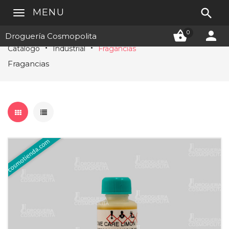

MENU


0
Droguería Cosmopolita
Catálogo
Industrial
Fragancias
Fragancias