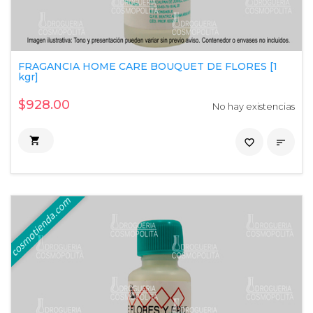
FRAGANCIA HOME CARE BOUQUET DE FLORES [1
kgr]
$928.00
No hay existencias

favorite_border
