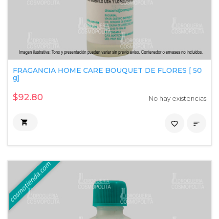
FRAGANCIA HOME CARE BOUQUET DE FLORES [ 50
g]
$92.80
No hay existencias

favorite_border
