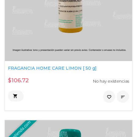
FRAGANCIA HOME CARE LIMON [ 50 g]
$106.72
No hay existencias

favorite_border
