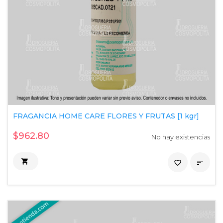
FRAGANCIA HOME CARE FLORES Y FRUTAS [1 kgr]
$962.80
No hay existencias

favorite_border
