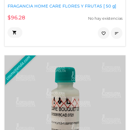
FRAGANCIA HOME CARE FLORES Y FRUTAS [ 50 g]
$96.28
No hay existencias

favorite_border
