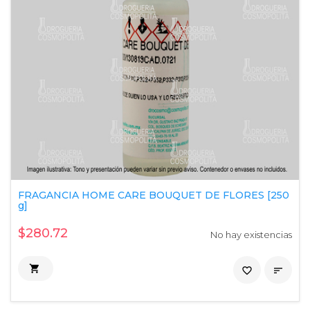
FRAGANCIA HOME CARE BOUQUET DE FLORES [250
g]
$280.72
No hay existencias

favorite_border
