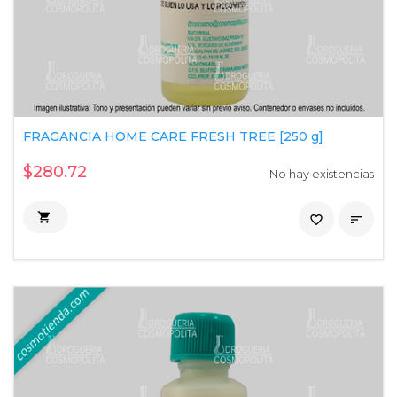
FRAGANCIA HOME CARE FRESH TREE [250 g]
$280.72
No hay existencias

favorite_border
