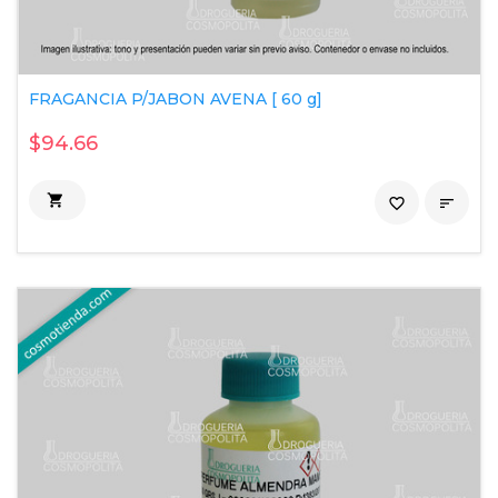
FRAGANCIA P/JABON AVENA [ 60 g]
$94.66

favorite_border
