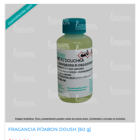
FRAGANCIA P/JABON DOUSH [60 g]