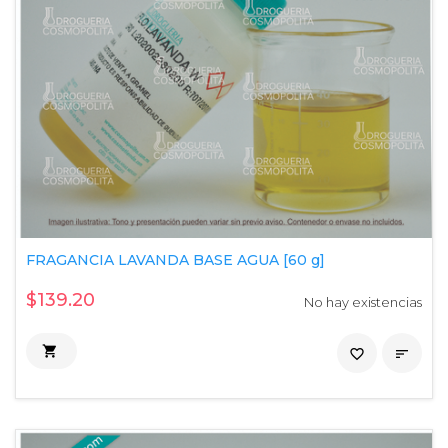
FRAGANCIA LAVANDA BASE AGUA [60 g]
$139.20
No hay existencias

favorite_border
