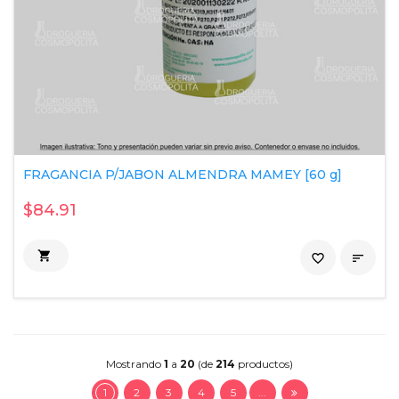
FRAGANCIA P/JABON ALMENDRA MAMEY [60 g]
$84.91

favorite_border

Mostrando
1
a
20
(de
214
productos)
1
2
3
4
5
...