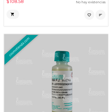
$108.58
No hay existencias

favorite_border
