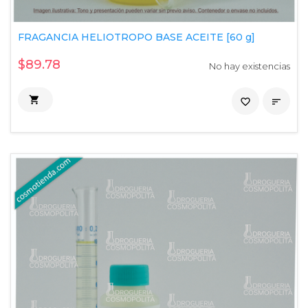
FRAGANCIA HELIOTROPO BASE ACEITE [60 g]
$89.78
No hay existencias

favorite_border
