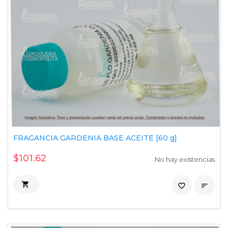
FRAGANCIA GARDENIA BASE ACEITE [60 g]
$101.62
No hay existencias

favorite_border
