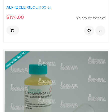
ALMIZCLE XILOL [100 g]
$174.00
No hay existencias

favorite_border
