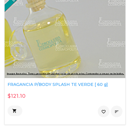
FRAGANCIA P/BODY SPLASH TE VERDE [ 60 g]
$121.10

favorite_border
