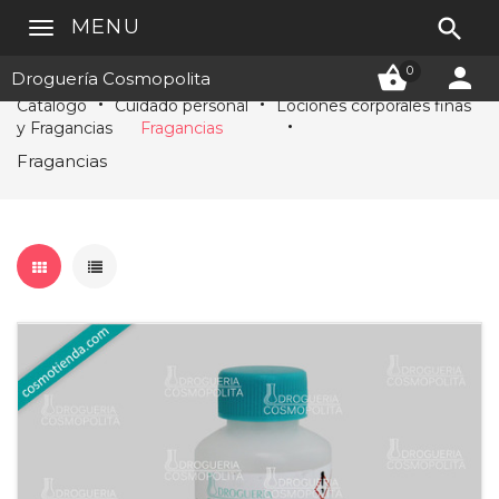

MENU


0
Droguería Cosmopolita
Catálogo
Cuidado personal
Lociones corporales finas
y Fragancias
Fragancias
Fragancias