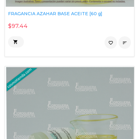
FRAGANCIA AZAHAR BASE ACEITE [60 g]
$97.44

favorite_border
