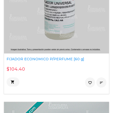
FIJADOR ECONOMICO P/PERFUME [60 g]
$104.40

favorite_border
