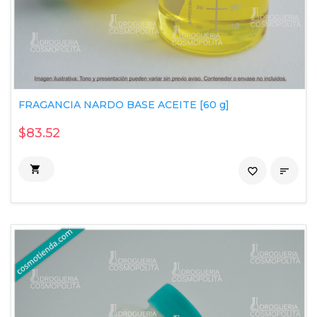
FRAGANCIA NARDO BASE ACEITE [60 g]
$83.52

favorite_border
