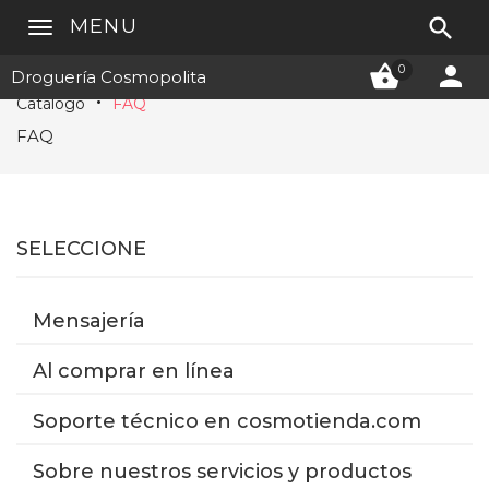

MENU


0
Droguería Cosmopolita
Catálogo
FAQ
FAQ
SELECCIONE
Mensajería
Al comprar en línea
Soporte técnico en cosmotienda.com
Sobre nuestros servicios y productos