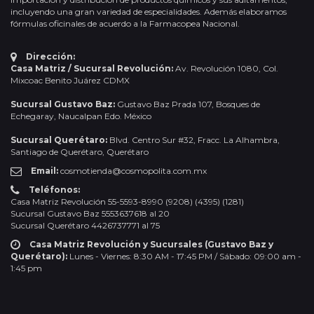
incluyendo una gran variedad de especialidades. Además elaboramos
fórmulas oficinales de acuerdo a la Farmacopea Nacional.
Dirección:
Casa Matriz / Sucursal Revolución:
Av. Revolución 1080, Col.
Mixcoac Benito Juárez CDMX
Sucursal Gustavo Baz:
Gustavo Baz Prada 107, Bosques de
Echegaray, Naucalpan Edo. México
Sucursal Querétaro:
Blvd. Centro Sur #32, Fracc. La Alhambra,
Santiago de Querétaro, Querétaro
Email:
cosmotienda@cosmopolita.com.mx
Teléfonos:
Casa Matriz Revolución 55-5593-8990 (9208) (4395) (1281)
Sucursal Gustavo Baz 5553637618 al 20
Sucursal Querétaro 4426737771 al 75
Casa Matriz Revolución y Sucursales (Gustavo Baz y
Querétaro):
Lunes - Viernes: 8:30 AM - 17:45 PM / Sábado: 09:00 am -
1:45 pm