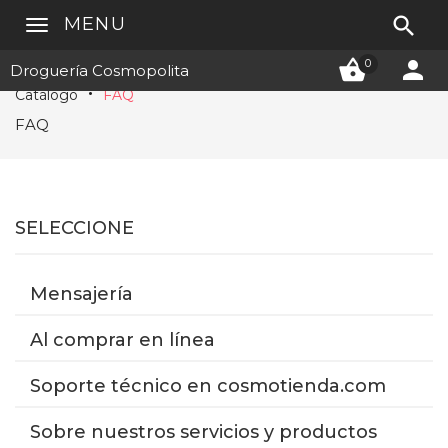

MENU


0
Droguería Cosmopolita
Catálogo
FAQ
FAQ
SELECCIONE
Mensajería
Al comprar en línea
Soporte técnico en cosmotienda.com
Sobre nuestros servicios y productos