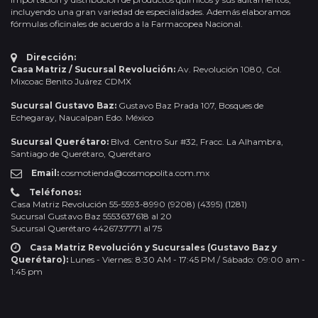
incluyendo una gran variedad de especialidades. Además elaboramos
fórmulas oficinales de acuerdo a la Farmacopea Nacional.
Dirección:
Casa Matriz / Sucursal Revolución:
Av. Revolución 1080, Col.
Mixcoac Benito Juárez CDMX
Sucursal Gustavo Baz:
Gustavo Baz Prada 107, Bosques de
Echegaray, Naucalpan Edo. México
Sucursal Querétaro:
Blvd. Centro Sur #32, Fracc. La Alhambra,
Santiago de Querétaro, Querétaro
Email:
cosmotienda@cosmopolita.com.mx
Teléfonos:
Casa Matriz Revolución 55-5593-8990 (9208) (4395) (1281)
Sucursal Gustavo Baz 5553637618 al 20
Sucursal Querétaro 4426737771 al 75
Casa Matriz Revolución y Sucursales (Gustavo Baz y
Querétaro):
Lunes - Viernes: 8:30 AM - 17:45 PM / Sábado: 09:00 am -
1:45 pm