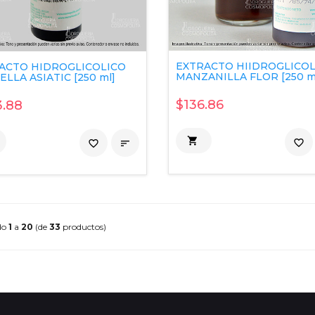
EXTRACTO HIIDROGLICOL
ACTO HIDROGLICOLICO
MANZANILLA FLOR [250 m
LLA ASIATIC [250 ml]
$136.86
.88

favorite_border
favorite_border

do
1
a
20
(de
33
productos)