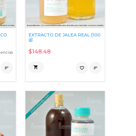
ICO
EXTRACTO DE JALEA REAL [100
g]
$148.48
tencias


favorite_border
