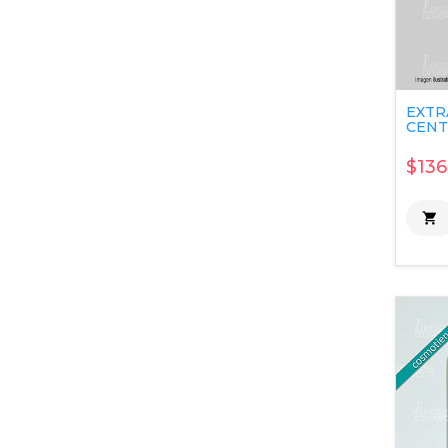
EXTR
CENTE
$136
