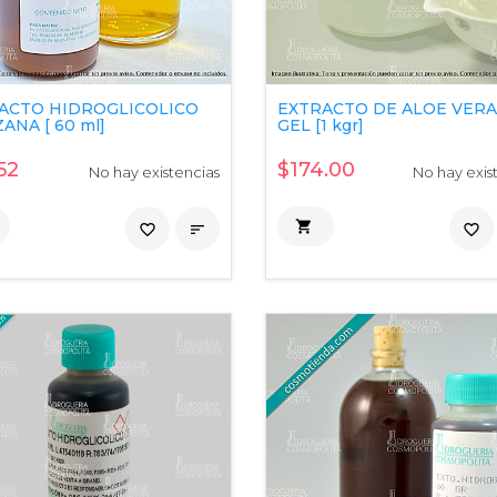
ACTO HIDROGLICOLICO
EXTRACTO DE ALOE VERA
ANA [ 60 ml]
GEL [1 kgr]
52
$174.00
No hay existencias
No hay exis

favorite_border

favorite_border