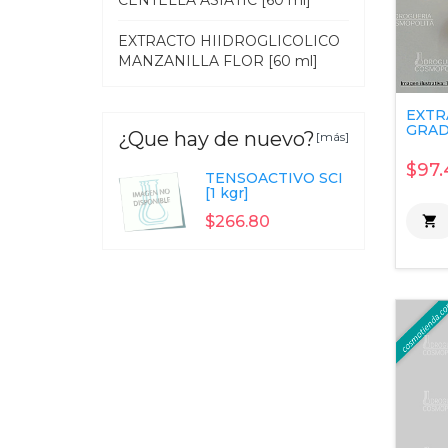
CENTELLA ASIATIC [60 ml]
EXTRACTO HIIDROGLICOLICO
MANZANILLA FLOR [60 ml]
EXTR
GRAD
¿Que hay de nuevo?
[más]
$97.
TENSOACTIVO SCI
[1 kgr]
$266.80
