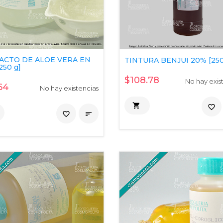
ACTO DE ALOE VERA EN
TINTURA BENJUI 20% [250
250 g]
$108.78
No hay exis
64
No hay existencias

favorite_border
favorite_border
