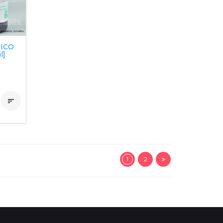
ICO
l]

1
2