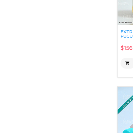
EXTR
FUCUS
$156
