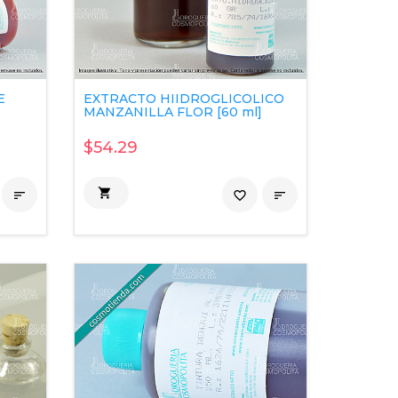
E
EXTRACTO HIIDROGLICOLICO
MANZANILLA FLOR [60 ml]
$54.29


favorite_border
