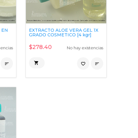
 EN
EXTRACTO ALOE VERA GEL 1X
GRADO COSMETICO [4 kgr]
$278.40
tencias
No hay existencias


favorite_border
