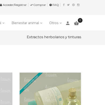
Acceder/Registrar
Comprar
FAQ


help
0
person

l
Bienestar animal
Otros
Extractos herbolarios y tinturas