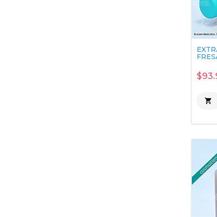
EXTR
FRESA
$93.
