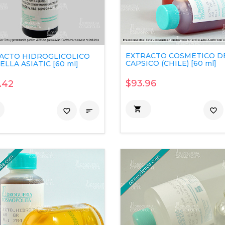
EXTRACTO COSMETICO D
ACTO HIDROGLICOLICO
CAPSICO (CHILE) [60 ml]
LLA ASIATIC [60 ml]
$93.96
.42

favorite_border
favorite_border
