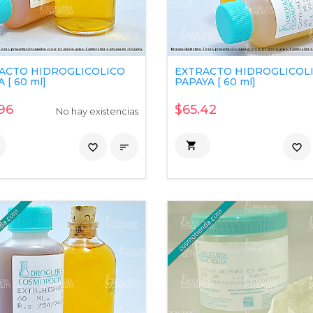
ACTO HIDROGLICOLICO
EXTRACTO HIDROGLICOL
 [ 60 ml]
PAPAYA [ 60 ml]
96
$65.42
No hay existencias

favorite_border

favorite_border