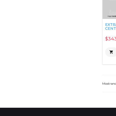
EXTR
CENTE
$343

Mostran