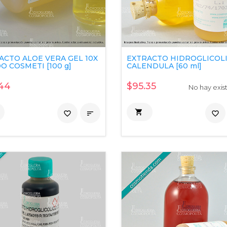
ACTO ALOE VERA GEL 10X
EXTRACTO HIDROGLICOL
O COSMETI [100 g]
CALENDULA [60 ml]
44
$95.35
No hay exis

favorite_border

favorite_border