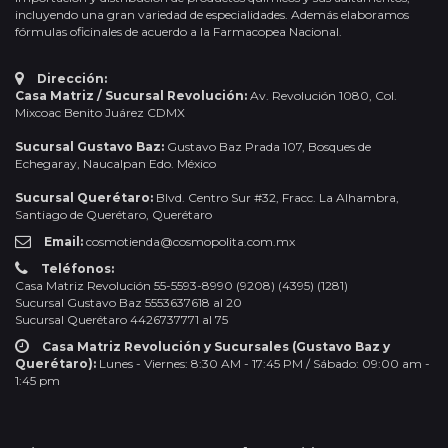
incluyendo una gran variedad de especialidades. Además elaboramos
fórmulas oficinales de acuerdo a la Farmacopea Nacional.
Dirección:
Casa Matriz / Sucursal Revolución:
Av. Revolución 1080, Col.
Mixcoac Benito Juárez CDMX
Sucursal Gustavo Baz:
Gustavo Baz Prada 107, Bosques de
Echegaray, Naucalpan Edo. México
Sucursal Querétaro:
Blvd. Centro Sur #32, Fracc. La Alhambra,
Santiago de Querétaro, Querétaro
Email:
cosmotienda@cosmopolita.com.mx
Teléfonos:
Casa Matriz Revolución 55-5593-8990 (9208) (4395) (1281)
Sucursal Gustavo Baz 5553637618 al 20
Sucursal Querétaro 4426737771 al 75
Casa Matriz Revolución y Sucursales (Gustavo Baz y
Querétaro):
Lunes - Viernes: 8:30 AM - 17:45 PM / Sábado: 09:00 am -
1:45 pm