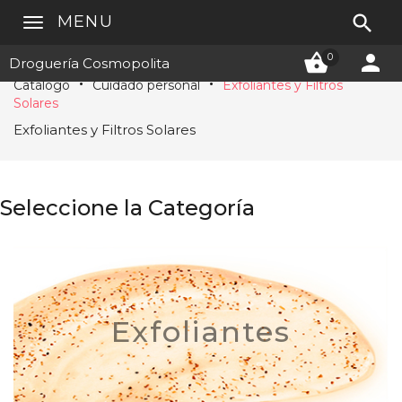

MENU


0
Droguería Cosmopolita
Catálogo
Cuidado personal
Exfoliantes y Filtros
Solares
Exfoliantes y Filtros Solares
Seleccione la Categoría
Exfoliantes