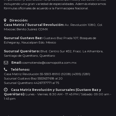
incluyendo una gran variedad de especialidades. Además elaboramos
fórmulas oficinales de acuerdo a la Farmacopea Nacional.
Dirección:
Casa Matriz / Sucursal Revolución:
Av. Revolución 1080, Col.
Mixcoac Benito Juárez CDMX
Sucursal Gustavo Baz:
Gustavo Baz Prada 107, Bosques de
Echegaray, Naucalpan Edo. México
Sucursal Querétaro:
Blvd. Centro Sur #32, Fracc. La Alhambra,
Santiago de Querétaro, Querétaro
Email:
cosmotienda@cosmopolita.com.mx
Teléfonos:
Casa Matriz Revolución 55-5593-8990 (9208) (4395) (1281)
Sucursal Gustavo Baz 5553637618 al 20
Sucursal Querétaro 4426737771 al 75
Casa Matriz Revolución y Sucursales (Gustavo Baz y
Querétaro):
Lunes - Viernes: 8:30 AM - 17:45 PM / Sábado: 09:00 am -
1:45 pm