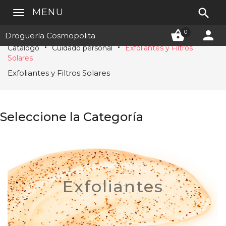

MENU


0
Droguería Cosmopolita
Catálogo
Cuidado personal
Exfoliantes y Filtros
Solares
Exfoliantes y Filtros Solares
Seleccione la Categoría
Exfoliantes