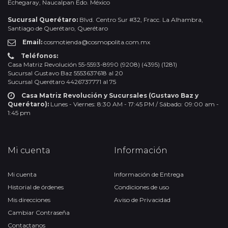
Echegaray, Naucalpan Edo. México
Sucursal Querétaro:
Blvd. Centro Sur #32, Fracc. La Alhambra,
Santiago de Querétaro, Querétaro
Email:
cosmotienda@cosmopolita.com.mx
Teléfonos:
Casa Matriz Revolución 55-5593-8990 (9208) (4395) (1281)
Sucursal Gustavo Baz 5553637618 al 20
Sucursal Querétaro 4426737771 al 75
Casa Matriz Revolución y Sucursales (Gustavo Baz y
Querétaro):
Lunes - Viernes: 8:30 AM - 17:45 PM / Sábado: 09:00 am -
1:45 pm
Mi cuenta
Información
Mi cuenta
Información de Entrega
Historial de órdenes
Condiciones de uso
Mis direcciones
Aviso de Privacidad
Cambiar Contraseña
Contactanos