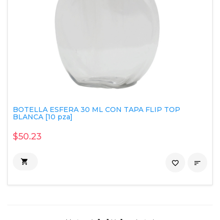
BOTELLA ESFERA 30 ML CON TAPA FLIP TOP
BLANCA [10 pza]
$50.23

favorite_border
