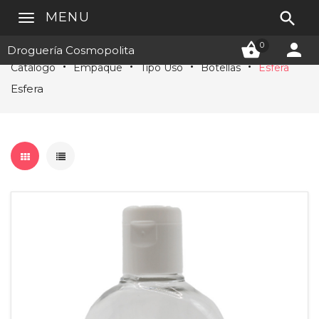

MENU


0
Droguería Cosmopolita
Catálogo
Empaque
Tipo Uso
Botellas
Esfera
Esfera