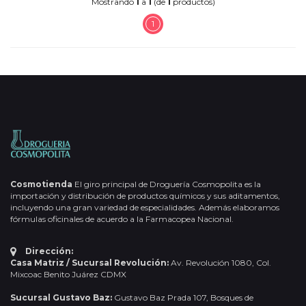
Mostrando
1
a
1
(de
1
productos)
1
Cosmotienda
El giro principal de Droguería Cosmopolita es la
importación y distribución de productos químicos y sus aditamentos,
incluyendo una gran variedad de especialidades. Además elaboramos
fórmulas oficinales de acuerdo a la Farmacopea Nacional.
Dirección:
Casa Matriz / Sucursal Revolución:
Av. Revolución 1080, Col.
Mixcoac Benito Juárez CDMX
Sucursal Gustavo Baz:
Gustavo Baz Prada 107, Bosques de