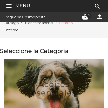

MENU


0
Droguería Cosmopolita
Catálogo
Bienestar animal
Entorno
Entorno
Seleccione la Categoría
Aceites
esenciales