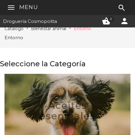

MENU


0
Droguería Cosmopolita
Catálogo
Bienestar animal
Entorno
Entorno
Seleccione la Categoría
Aceites
esenciales