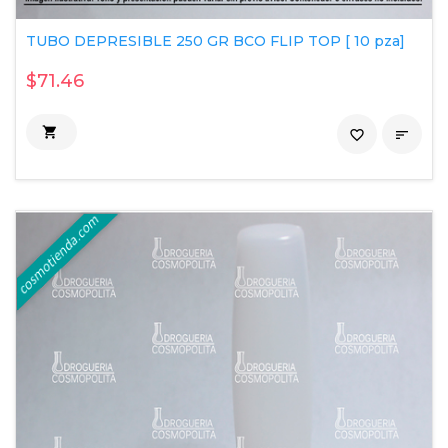
TUBO DEPRESIBLE 250 GR BCO FLIP TOP [ 10 pza]
$71.46

favorite_border
