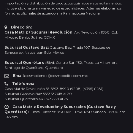
importación y distribución de productos químicos y sus aditamentos,
incluyendo una gran variedad de especialidades. Además elaboramos
fórmulas oficinales de acuerdo a la Farmacopea Nacional.
Dirección:
Casa Matriz / Sucursal Revolución:
Av. Revolución 1080, Col.
Mixcoac Benito Juárez CDMX
Sucursal Gustavo Baz:
Gustavo Baz Prada 107, Bosques de
Echegaray, Naucalpan Edo. México
Sucursal Querétaro:
Blvd. Centro Sur #32, Fracc. La Alhambra,
Santiago de Querétaro, Querétaro
Email:
cosmotienda@cosmopolita.com.mx
Teléfonos:
Casa Matriz Revolución 55-5593-8990 (9208) (4395) (1281)
Sucursal Gustavo Baz 5553637618 al 20
Sucursal Querétaro 4426737771 al 75
Casa Matriz Revolución y Sucursales (Gustavo Baz y
Querétaro):
Lunes - Viernes: 8:30 AM - 17:45 PM / Sábado: 09:00 am -
1:45 pm