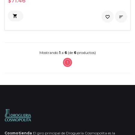
$71.46

favorite_border

Mostrando
1
a
6
(de
6
productos)
1
Cosmotienda
El giro principal de Droguería Cosmopolita es la