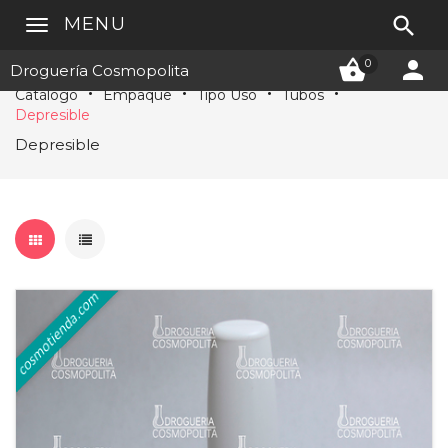

MENU


0
Droguería Cosmopolita
Catálogo
Empaque
Tipo Uso
Tubos
Depresible
Depresible