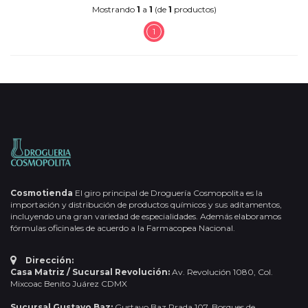
Mostrando
1
a
1
(de
1
productos)
1
Cosmotienda
El giro principal de Droguería Cosmopolita es la
importación y distribución de productos químicos y sus aditamentos,
incluyendo una gran variedad de especialidades. Además elaboramos
fórmulas oficinales de acuerdo a la Farmacopea Nacional.
Dirección:
Casa Matriz / Sucursal Revolución:
Av. Revolución 1080, Col.
Mixcoac Benito Juárez CDMX
Sucursal Gustavo Baz:
Gustavo Baz Prada 107, Bosques de