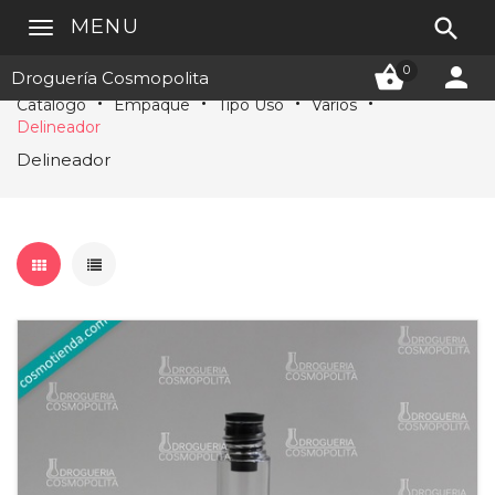

MENU


0
Droguería Cosmopolita
Catálogo
Empaque
Tipo Uso
Varios
Delineador
Delineador