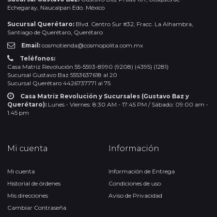
Echegaray, Naucalpan Edo. México
Sucursal Querétaro:
Blvd. Centro Sur #32, Fracc. La Alhambra,
Santiago de Querétaro, Querétaro
Email:
cosmotienda@cosmopolita.com.mx
Teléfonos:
Casa Matriz Revolución 55-5593-8990 (9208) (4395) (1281)
Sucursal Gustavo Baz 5553637618 al 20
Sucursal Querétaro 4426737771 al 75
Casa Matriz Revolución y Sucursales (Gustavo Baz y
Querétaro):
Lunes - Viernes: 8:30 AM - 17:45 PM / Sábado: 09:00 am -
1:45 pm
Mi cuenta
Información
Mi cuenta
Información de Entrega
Historial de órdenes
Condiciones de uso
Mis direcciones
Aviso de Privacidad
Cambiar Contraseña