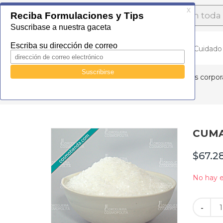
Droguería
Cosmopolita
Inicio
Alimenticio
Cuidado
Catálogo
Cuidado personal
Lociones corpora
PURA [ 50 g]
CUMA
$67.2
No hay e
-