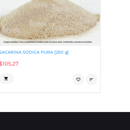
SACARINA SODICA PURA [250 g]
PURICOL
$105.27
$452.

favorite_border

