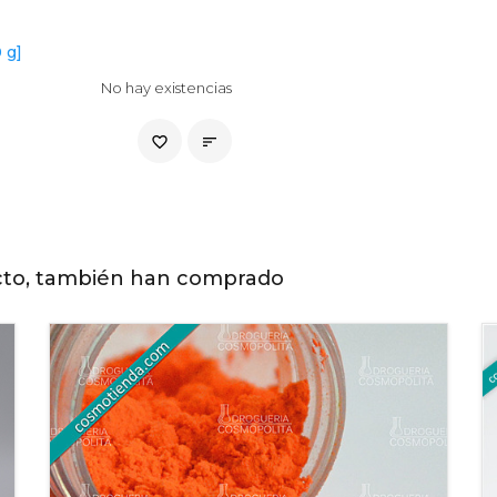
 g]
No hay existencias
favorite_border

cto, también han comprado