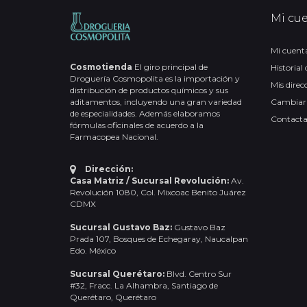
Mi cu
Mi cuent
Cosmotienda
El giro principal de
Historial
Droguería Cosmopolita es la importación y
Mis direc
distribución de productos químicos y sus
aditamentos, incluyendo una gran variedad
Cambiar
de especialidades. Además elaboramos
Contact
fórmulas oficinales de acuerdo a la
Farmacopea Nacional.
Dirección:
Casa Matriz / Sucursal Revolución:
Av.
Revolución 1080, Col. Mixcoac Benito Juárez
CDMX
Sucursal Gustavo Baz:
Gustavo Baz
Prada 107, Bosques de Echegaray, Naucalpan
Edo. México
Sucursal Querétaro:
Blvd. Centro Sur
#32, Fracc. La Alhambra, Santiago de
Querétaro, Querétaro