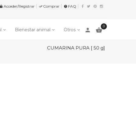
Acceder/Registrar
Comprar
FAQ


help
0
person

l
Bienestar animal
Otros
CUMARINA PURA [ 50 g]