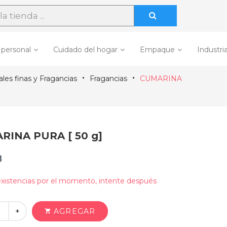
 personal
Cuidado del hogar
Empaque
Industria
les finas y Fragancias
Fragancias
CUMARINA
RINA PURA [ 50 g]
8
xistencias por el momento, intente después
+
AGREGAR
shopping_cart