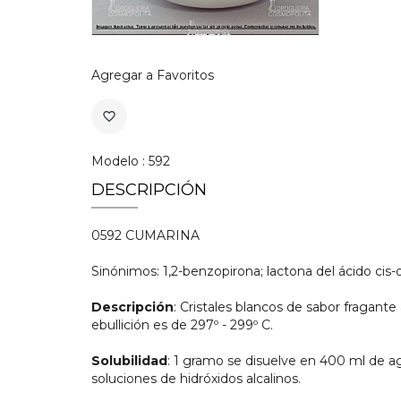
Agregar a Favoritos
favorite_border
Modelo : 592
DESCRIPCIÓN
0592 CUMARINA
Sinónimos: 1,2-benzopirona; lactona del ácido cis-o
Descripción
: Cristales blancos de sabor fragant
ebullición es de 297º - 299º C.
Solubilidad
: 1 gramo se disuelve en 400 ml de ag
soluciones de hidróxidos alcalinos.