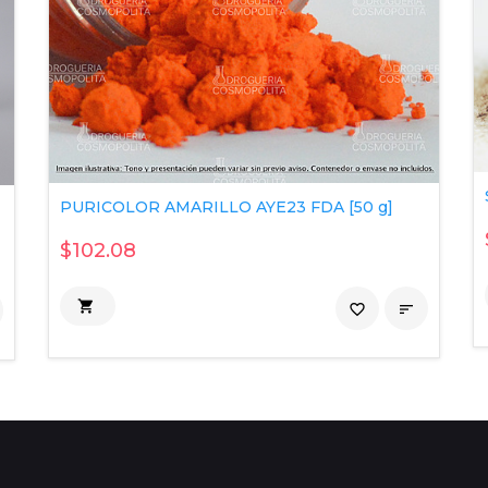
PURICOLOR AMARILLO AYE23 FDA [50 g]
$102.08

favorite_border
