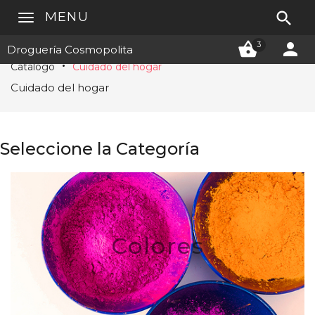

MENU


3
Droguería Cosmopolita
Catálogo
Cuidado del hogar
Cuidado del hogar
Seleccione la Categoría
Colores