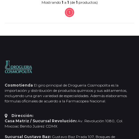
Mostrando
1
a
1
(de
1
productos)
1
Cosmotienda
El giro principal de Droguería Cosmopolita es la
importación y distribución de productos químicos y sus aditamentos,
incluyendo una gran variedad de especialidades. Además elaboramos
fórmulas oficinales de acuerdo a la Farmacopea Nacional.
Dirección:
Casa Matriz / Sucursal Revolución:
Av. Revolución 1080, Col.
Mixcoac Benito Juárez CDMX
Sucursal Gustavo Baz:
Gustavo Baz Prada 107, Bosques de