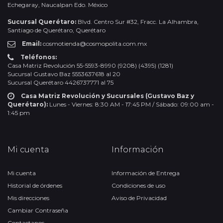
Echegaray, Naucalpan Edo. México
Sucursal Querétaro:
Blvd. Centro Sur #32, Fracc. La Alhambra,
Santiago de Querétaro, Querétaro
Email:
cosmotienda@cosmopolita.com.mx
Teléfonos:
Casa Matriz Revolución 55-5593-8990 (9208) (4395) (1281)
Sucursal Gustavo Baz 5553637618 al 20
Sucursal Querétaro 4426737771 al 75
Casa Matriz Revolución y Sucursales (Gustavo Baz y
Querétaro):
Lunes - Viernes: 8:30 AM - 17:45 PM / Sábado: 09:00 am -
1:45 pm
Mi cuenta
Información
Mi cuenta
Información de Entrega
Historial de órdenes
Condiciones de uso
Mis direcciones
Aviso de Privacidad
Cambiar Contraseña
Contactanos