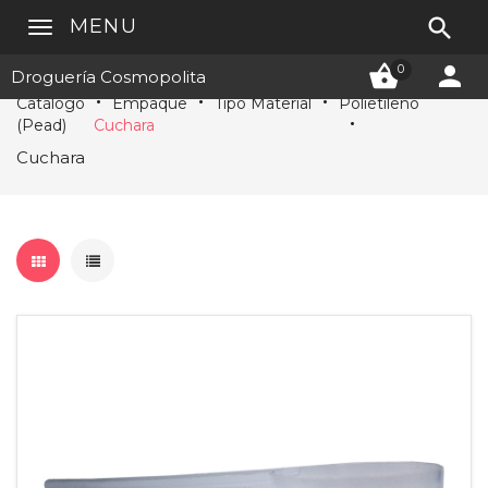

MENU


0
Droguería Cosmopolita
Catálogo
Empaque
Tipo Material
Polietileno
(Pead)
Cuchara
Cuchara