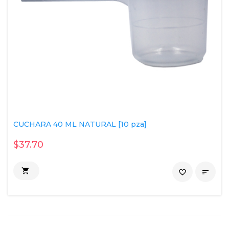
CUCHARA 40 ML NATURAL [10 pza]
$37.70

favorite_border
