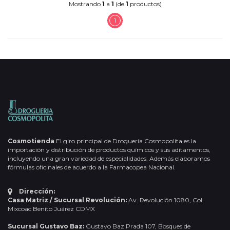
Mostrando
1
a
1
(de
1
productos)
1
Cosmotienda
El giro principal de Droguería Cosmopolita es la
importación y distribución de productos químicos y sus aditamentos,
incluyendo una gran variedad de especialidades. Además elaboramos
fórmulas oficinales de acuerdo a la Farmacopea Nacional.
Dirección:
Casa Matriz / Sucursal Revolución:
Av. Revolución 1080, Col.
Mixcoac Benito Juárez CDMX
Sucursal Gustavo Baz:
Gustavo Baz Prada 107, Bosques de