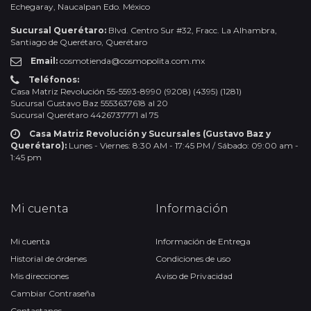
Echegaray, Naucalpan Edo. México
Sucursal Querétaro:
Blvd. Centro Sur #32, Fracc. La Alhambra,
Santiago de Querétaro, Querétaro
Email:
cosmotienda@cosmopolita.com.mx
Teléfonos:
Casa Matriz Revolución 55-5593-8990 (9208) (4395) (1281)
Sucursal Gustavo Baz 5553637618 al 20
Sucursal Querétaro 4426737771 al 75
Casa Matriz Revolución y Sucursales (Gustavo Baz y
Querétaro):
Lunes - Viernes: 8:30 AM - 17:45 PM / Sábado: 09:00 am -
1:45 pm
Mi cuenta
Información
Mi cuenta
Información de Entrega
Historial de órdenes
Condiciones de uso
Mis direcciones
Aviso de Privacidad
Cambiar Contraseña
Contactanos