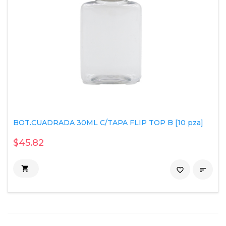
BOT.CUADRADA 30ML C/TAPA FLIP TOP B [10 pza]
$45.82

favorite_border
