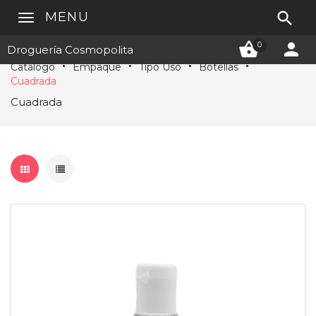

MENU


0
Droguería Cosmopolita
Catálogo
Empaque
Tipo Uso
Botellas
Cuadrada
Cuadrada