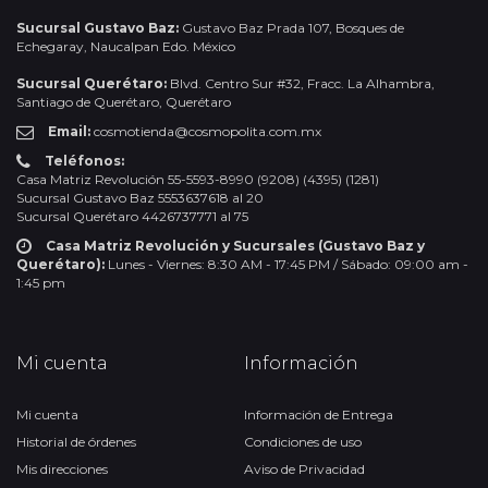
Sucursal Gustavo Baz:
Gustavo Baz Prada 107, Bosques de
Echegaray, Naucalpan Edo. México
Sucursal Querétaro:
Blvd. Centro Sur #32, Fracc. La Alhambra,
Santiago de Querétaro, Querétaro
Email:
cosmotienda@cosmopolita.com.mx
Teléfonos:
Casa Matriz Revolución 55-5593-8990 (9208) (4395) (1281)
Sucursal Gustavo Baz 5553637618 al 20
Sucursal Querétaro 4426737771 al 75
Casa Matriz Revolución y Sucursales (Gustavo Baz y
Querétaro):
Lunes - Viernes: 8:30 AM - 17:45 PM / Sábado: 09:00 am -
1:45 pm
Mi cuenta
Información
Mi cuenta
Información de Entrega
Historial de órdenes
Condiciones de uso
Mis direcciones
Aviso de Privacidad