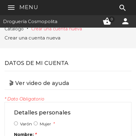

MENU


0
Droguería Cosmopolita
Catálogo
Crear una cuenta nueva
Crear una cuenta nueva
DATOS DE MI CUENTA
🎬 Ver video de ayuda
* Dato Obligatorio
Detalles personales
*
Varón
Mujer
Nombre:
*