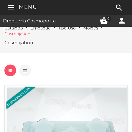

MENU


0
Droguería Cosmopolita
Catálogo
Empaque
Tipo Uso
Moldes
Cosmojabon
Cosmojabon