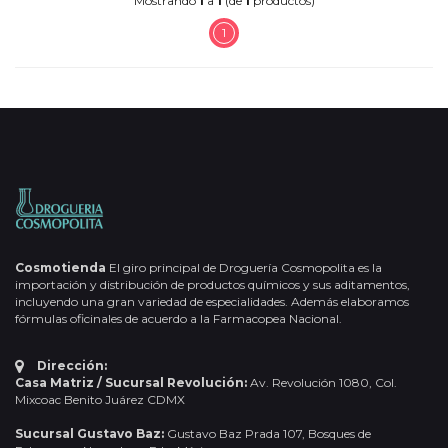
Mostrando
1
a
1
(de
1
productos)
1
Cosmotienda
El giro principal de Droguería Cosmopolita es la
importación y distribución de productos químicos y sus aditamentos,
incluyendo una gran variedad de especialidades. Además elaboramos
fórmulas oficinales de acuerdo a la Farmacopea Nacional.
Dirección:
Casa Matriz / Sucursal Revolución:
Av. Revolución 1080, Col.
Mixcoac Benito Juárez CDMX
Sucursal Gustavo Baz:
Gustavo Baz Prada 107, Bosques de