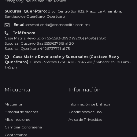
Echegaray, Naucalpan Edo. México
Sucursal Querétaro:
Blvd. Centro Sur #32, Fracc. La Alhambra,
Santiago de Querétaro, Querétaro
Email:
cosmotienda@cosmopolita.com.mx
Teléfonos:
Casa Matriz Revolución 55-5593-8990 (9208) (4395) (1281)
Sucursal Gustavo Baz 5553637618 al 20
Sucursal Querétaro 4426737771 al 75
Casa Matriz Revolución y Sucursales (Gustavo Baz y
Querétaro):
Lunes - Viernes: 8:30 AM - 17:45 PM / Sábado: 09:00 am -
1:45 pm
Mi cuenta
Información
Mi cuenta
Información de Entrega
Historial de órdenes
Condiciones de uso
Mis direcciones
Aviso de Privacidad
Cambiar Contraseña
Contactanos