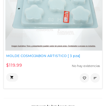
MOLDE COSMOJABON ARTISTICO [ 3 pza]
$119.99
No hay existencias

favorite_border
