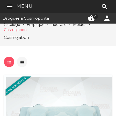

MENU


0
Droguería Cosmopolita
Catálogo
Empaque
Tipo Uso
Moldes
Cosmojabon
Cosmojabon