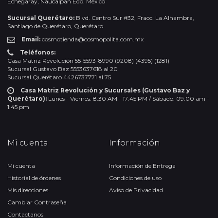
Echegaray, Naucalpan Edo. México
Sucursal Querétaro:
Blvd. Centro Sur #32, Fracc. La Alhambra,
Santiago de Querétaro, Querétaro
Email:
cosmotienda@cosmopolita.com.mx
Teléfonos:
Casa Matriz Revolución 55-5593-8990 (9208) (4395) (1281)
Sucursal Gustavo Baz 5553637618 al 20
Sucursal Querétaro 4426737771 al 75
Casa Matriz Revolución y Sucursales (Gustavo Baz y
Querétaro):
Lunes - Viernes: 8:30 AM - 17:45 PM / Sábado: 09:00 am -
1:45 pm
Mi cuenta
Información
Mi cuenta
Información de Entrega
Historial de órdenes
Condiciones de uso
Mis direcciones
Aviso de Privacidad
Cambiar Contraseña
Contactanos