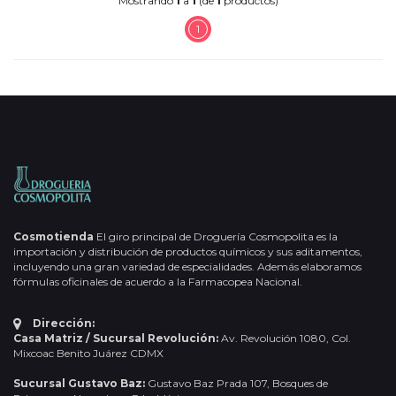
Mostrando
1
a
1
(de
1
productos)
1
Cosmotienda
El giro principal de Droguería Cosmopolita es la
importación y distribución de productos químicos y sus aditamentos,
incluyendo una gran variedad de especialidades. Además elaboramos
fórmulas oficinales de acuerdo a la Farmacopea Nacional.
Dirección:
Casa Matriz / Sucursal Revolución:
Av. Revolución 1080, Col.
Mixcoac Benito Juárez CDMX
Sucursal Gustavo Baz:
Gustavo Baz Prada 107, Bosques de