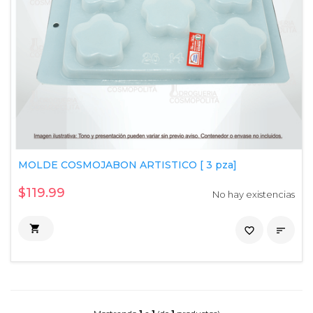
MOLDE COSMOJABON ARTISTICO [ 3 pza]
$119.99
No hay existencias

favorite_border
