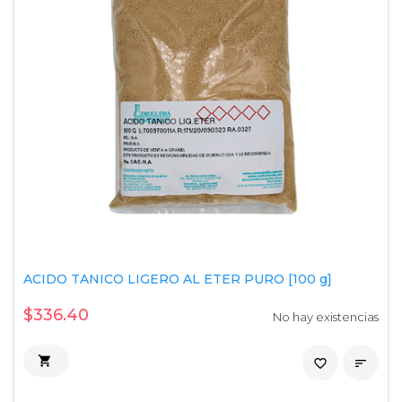
ACIDO TANICO LIGERO AL ETER PURO [100 g]
$336.40
No hay existencias

favorite_border
