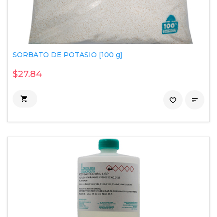
SORBATO DE POTASIO [100 g]
$27.84

favorite_border
