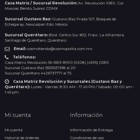
Casa Matriz / Sucursal Revolución:
Av. Revolución 1080, Col.
Mixcoac Benito Juárez CDMX
Sucursal Gustavo Baz:
Gustavo Baz Prada 107, Bosques de
Echegaray, Naucalpan Edo. México
Sucursal Querétaro:
Blvd. Centro Sur #32, Fracc. La Alhambra,
Santiago de Querétaro, Querétaro
Email:
cosmotienda@cosmopolita.com.mx
Teléfonos:
Casa Matriz Revolución 55-5593-8990 (9208) (4395) (1281)
Sucursal Gustavo Baz 5553637618 al 20
Sucursal Querétaro 4426737771 al 75
Casa Matriz Revolución y Sucursales (Gustavo Baz y
Querétaro):
Lunes - Viernes: 8:30 AM - 17:45 PM / Sábado: 09:00 am -
1:45 pm
Mi cuenta
Información
Mi cuenta
Información de Entrega
Historial de órdenes
Condiciones de uso