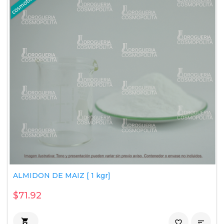
ALMIDON DE MAIZ [ 1 kgr]
$71.92

favorite_border
