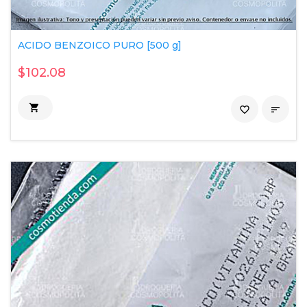
ACIDO BENZOICO PURO [500 g]
$102.08

favorite_border
