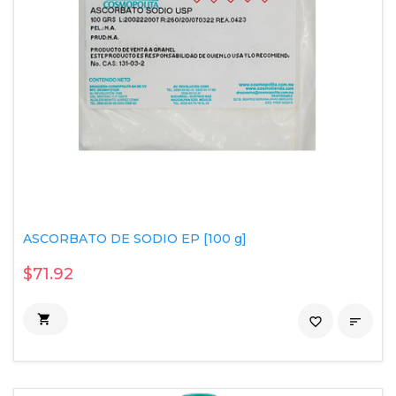
ASCORBATO DE SODIO EP [100 g]
$71.92

favorite_border
