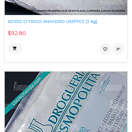
ACIDO CITRICO ANHIDRO USP/FCC [1 kg]
$92.80

favorite_border
