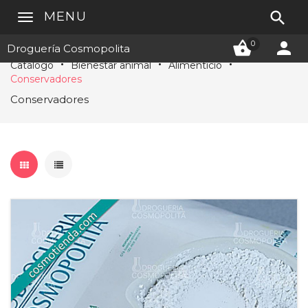

MENU


0
Droguería Cosmopolita
Catálogo
Bienestar animal
Alimenticio
Conservadores
Conservadores