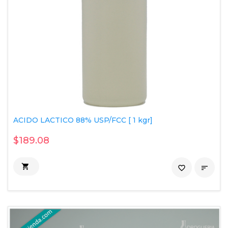
ACIDO LACTICO 88% USP/FCC [ 1 kgr]
$189.08

favorite_border
