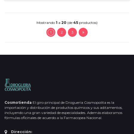
Mostrando
1
a
20
(de
45
productos)
1
2
3
Cosmotienda
El giro principal de Droguería Cosmopolita es la
importación y distribución de productos químicos y sus aditamentos,
incluyendo una gran variedad de especialidades. Además elaboramos
fórmulas oficinales de acuerdo a la Farmacopea Nacional.
Dirección: