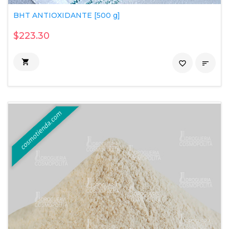
BHT ANTIOXIDANTE [500 g]
$223.30

favorite_border
