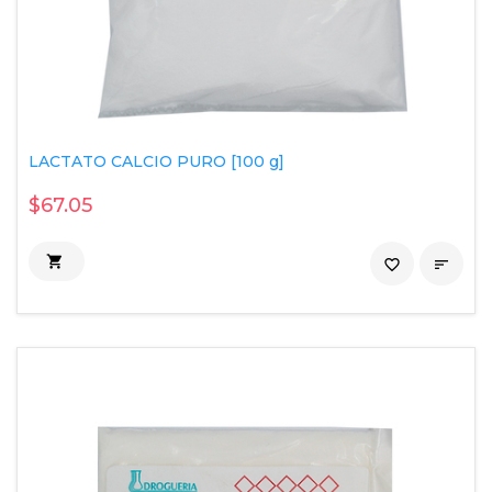
LACTATO CALCIO PURO [100 g]
$67.05

favorite_border
