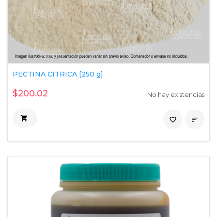
PECTINA CITRICA [250 g]
$200.02
No hay existencias

favorite_border
